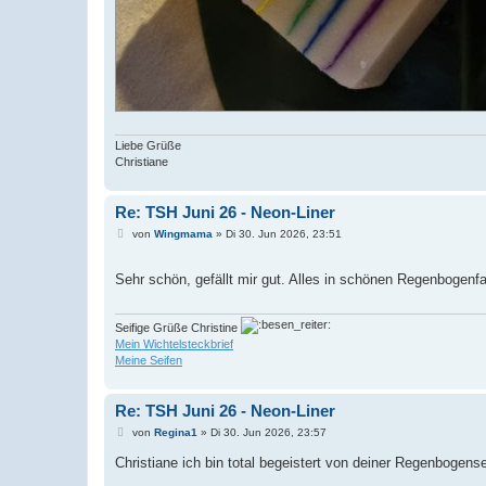
Liebe Grüße
Christiane
Re: TSH Juni 26 - Neon-Liner
B
von
Wingmama
»
Di 30. Jun 2026, 23:51
e
i
t
Sehr schön, gefällt mir gut. Alles in schönen Regenbogenf
r
a
g
Seifige Grüße Christine
Mein Wichtelsteckbrief
Meine Seifen
Re: TSH Juni 26 - Neon-Liner
B
von
Regina1
»
Di 30. Jun 2026, 23:57
e
i
Christiane ich bin total begeistert von deiner Regenbogense
t
r