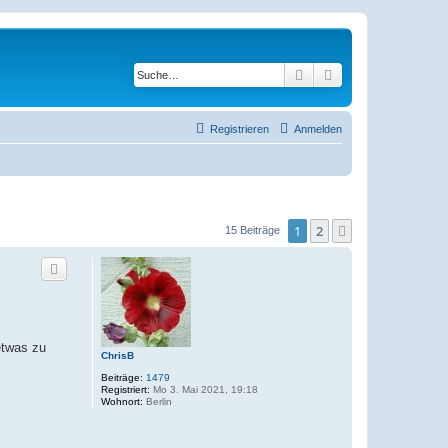
Suche
Erweiterte Suche
Registrieren
Anmelden
1
2
Nächste
15 Beiträge
etwas zu
ChrisB
Beiträge:
1479
Registriert:
Mo 3. Mai 2021, 19:18
Wohnort:
Berlin