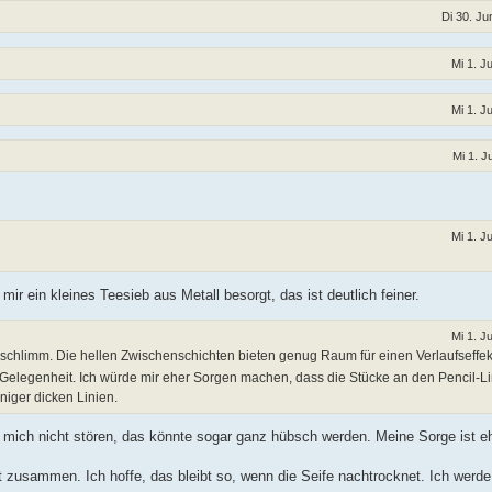
Di 30. Ju
Mi 1. J
Mi 1. J
Mi 1. J
Mi 1. J
r ein kleines Teesieb aus Metall besorgt, das ist deutlich feiner.
Mi 1. J
ht schlimm. Die hellen Zwischenschichten bieten genug Raum für einen Verlaufseffek
Gelegenheit. Ich würde mir eher Sorgen machen, dass die Stücke an den Pencil-L
niger dicken Linien.
 mich nicht stören, das könnte sogar ganz hübsch werden. Meine Sorge ist e
ut zusammen. Ich hoffe, das bleibt so, wenn die Seife nachtrocknet. Ich werde