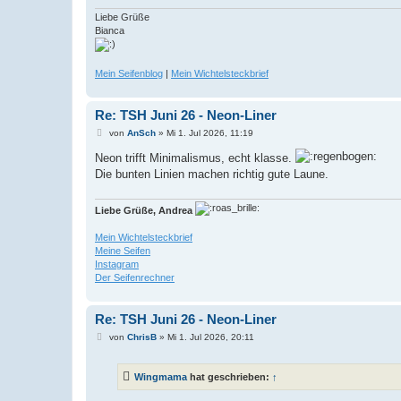
Liebe Grüße
Bianca
Mein Seifenblog
|
Mein Wichtelsteckbrief
Re: TSH Juni 26 - Neon-Liner
B
von
AnSch
»
Mi 1. Jul 2026, 11:19
e
i
Neon trifft Minimalismus, echt klasse.
t
Die bunten Linien machen richtig gute Laune.
r
a
g
Liebe Grüße, Andrea
Mein Wichtelsteckbrief
Meine Seifen
Instagram
Der Seifenrechner
Re: TSH Juni 26 - Neon-Liner
B
von
ChrisB
»
Mi 1. Jul 2026, 20:11
e
i
t
Wingmama
hat geschrieben:
↑
r
a
g