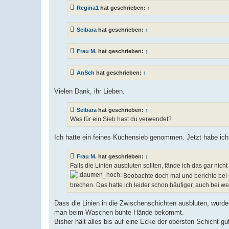
Regina1
hat geschrieben:
↑
Seibara
hat geschrieben:
↑
Frau M.
hat geschrieben:
↑
AnSch
hat geschrieben:
↑
Vielen Dank, ihr Lieben.
Seibara
hat geschrieben:
↑
Was für ein Sieb hast du verwendet?
Ich hatte ein feines Küchensieb genommen. Jetzt habe ich mi
Frau M.
hat geschrieben:
↑
Falls die Linien ausbluten sollten, fände ich das gar nic
Beobachte doch mal und berichte bei 
brechen. Das hatte ich leider schon häufiger, auch bei we
Dass die Linien in die Zwischenschichten ausbluten, würde
man beim Waschen bunte Hände bekommt.
Bisher hält alles bis auf eine Ecke der obersten Schicht g