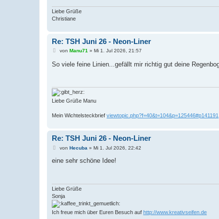
Liebe Grüße
Christiane
Re: TSH Juni 26 - Neon-Liner
B
von
Manu71
»
Mi 1. Jul 2026, 21:57
e
i
So viele feine Linien...gefällt mir richtig gut deine Regenb
t
r
a
g
Liebe Grüße Manu
Mein Wichtelsteckbrief
viewtopic.php?f=40&t=104&p=125446#p141191
Re: TSH Juni 26 - Neon-Liner
B
von
Hecuba
»
Mi 1. Jul 2026, 22:42
e
i
eine sehr schöne Idee!
t
r
a
g
Liebe Grüße
Sonja
Ich freue mich über Euren Besuch auf
http://www.kreativseifen.de