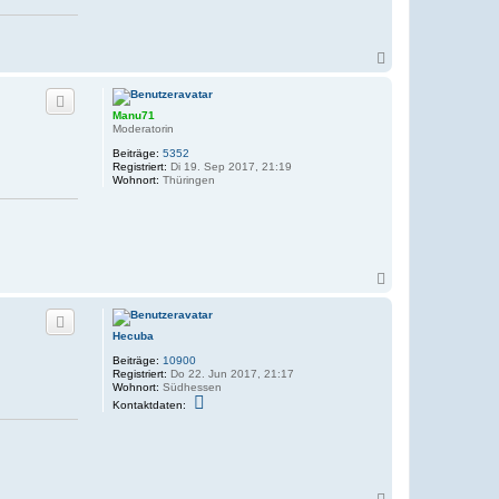
N
a
c
h
Manu71
o
Moderatorin
b
e
Beiträge:
5352
n
Registriert:
Di 19. Sep 2017, 21:19
Wohnort:
Thüringen
N
a
c
h
Hecuba
o
b
Beiträge:
10900
e
Registriert:
Do 22. Jun 2017, 21:17
n
Wohnort:
Südhessen
K
Kontaktdaten:
o
n
t
a
k
t
d