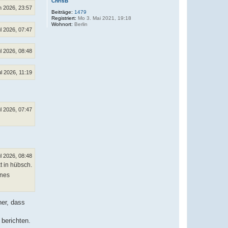
ChrisB
n 2026, 23:57
Beiträge:
1479
Registriert:
Mo 3. Mai 2021, 19:18
Wohnort:
Berlin
ul 2026, 07:47
ul 2026, 08:48
ul 2026, 11:19
ul 2026, 07:47
ul 2026, 08:48
t in hübsch.
ines
her, dass
 berichten.