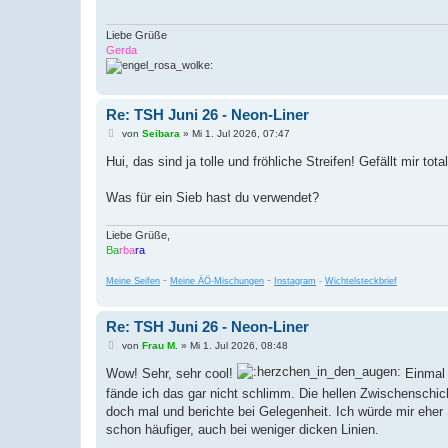
a
g
Liebe Grüße
Gerda
Re: TSH Juni 26 - Neon-Liner
B
von
Seibara
»
Mi 1. Jul 2026, 07:47
e
i
Hui, das sind ja tolle und fröhliche Streifen! Gefällt mir t
t
r
a
Was für ein Sieb hast du verwendet?
g
Liebe Grüße,
Ba
rba
ra
-
-
Meine Seifen
Meine ÄÖ-Mischungen
Instagram
-
Wichtelsteckbrief
Re: TSH Juni 26 - Neon-Liner
B
von
Frau M.
»
Mi 1. Jul 2026, 08:48
e
i
Wow! Sehr, sehr cool!
Einmal 
t
fände ich das gar nicht schlimm. Die hellen Zwischenschic
r
a
doch mal und berichte bei Gelegenheit. Ich würde mir eher
g
schon häufiger, auch bei weniger dicken Linien.