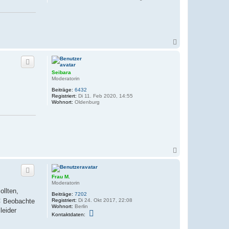
N
a
c
h
o
Seibara
b
Moderatorin
e
Beiträge:
6432
n
Registriert:
Di 11. Feb 2020, 14:55
Wohnort:
Oldenburg
N
a
c
h
Frau M.
o
Moderatorin
b
ollten,
e
Beiträge:
7202
n
Registriert:
Di 24. Okt 2017, 22:08
Beobachte
Wohnort:
Berlin
leider
K
Kontaktdaten:
o
n