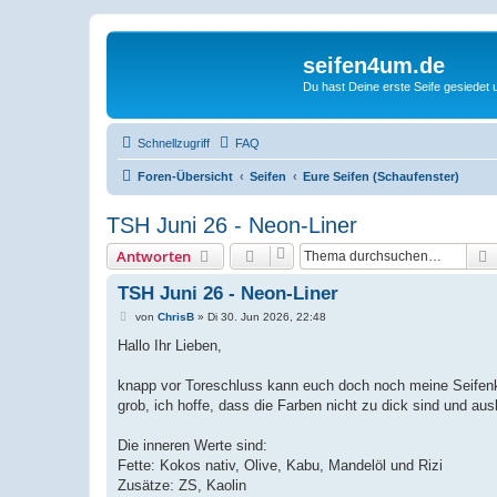
seifen4um.de
Du hast Deine erste Seife gesiedet u
Schnellzugriff
FAQ
Foren-Übersicht
Seifen
Eure Seifen (Schaufenster)
TSH Juni 26 - Neon-Liner
Antworten
TSH Juni 26 - Neon-Liner
B
von
ChrisB
»
Di 30. Jun 2026, 22:48
e
i
Hallo Ihr Lieben,
t
r
a
knapp vor Toreschluss kann euch doch noch meine Seifenkin
g
grob, ich hoffe, dass die Farben nicht zu dick sind und aus
Die inneren Werte sind:
Fette: Kokos nativ, Olive, Kabu, Mandelöl und Rizi
Zusätze: ZS, Kaolin