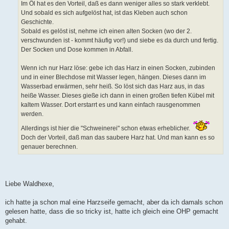
Im Öl hat es den Vorteil, daß es dann weniger alles so stark verklebt.
Und sobald es sich aufgelöst hat, ist das Kleben auch schon
Geschichte.
Sobald es gelöst ist, nehme ich einen alten Socken (wo der 2.
verschwunden ist - kommt häufig vor!) und siebe es da durch und fertig.
Der Socken und Dose kommen in Abfall.
Wenn ich nur Harz löse: gebe ich das Harz in einen Socken, zubinden
und in einer Blechdose mit Wasser legen, hängen. Dieses dann im
Wasserbad erwärmen, sehr heiß. So löst sich das Harz aus, in das
heiße Wasser. Dieses gieße ich dann in einen großen tiefen Kübel mit
kaltem Wasser. Dort erstarrt es und kann einfach rausgenommen
werden.
Allerdings ist hier die "Schweinerei" schon etwas erheblicher.
Doch der Vorteil, daß man das saubere Harz hat. Und man kann es so
genauer berechnen.
Liebe Waldhexe,
ich hatte ja schon mal eine Harzseife gemacht, aber da ich damals schon
gelesen hatte, dass die so tricky ist, hatte ich gleich eine OHP gemacht
gehabt.