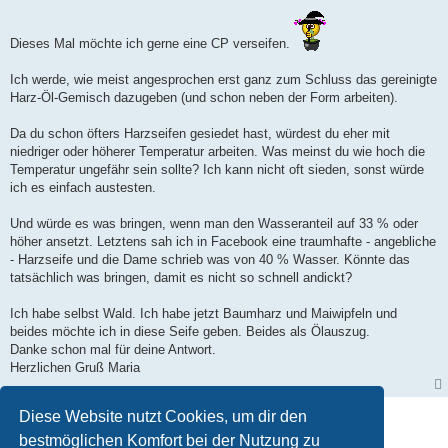
Dieses Mal möchte ich gerne eine CP verseifen.
Ich werde, wie meist angesprochen erst ganz zum Schluss das gereinigte
Harz-Öl-Gemisch dazugeben (und schon neben der Form arbeiten).
Da du schon öfters Harzseifen gesiedet hast, würdest du eher mit
niedriger oder höherer Temperatur arbeiten. Was meinst du wie hoch die
Temperatur ungefähr sein sollte? Ich kann nicht oft sieden, sonst würde
ich es einfach austesten.
Und würde es was bringen, wenn man den Wasseranteil auf 33 % oder
höher ansetzt. Letztens sah ich in Facebook eine traumhafte - angebliche
- Harzseife und die Dame schrieb was von 40 % Wasser. Könnte das
tatsächlich was bringen, damit es nicht so schnell andickt?
Ich habe selbst Wald. Ich habe jetzt Baumharz und Maiwipfeln und
beides möchte ich in diese Seife geben. Beides als Ölauszug.
Danke schon mal für deine Antwort.
Herzlichen Gruß Maria
Antworten
Diese Website nutzt Cookies, um dir den
bestmöglichen Komfort bei der Nutzung zu
Seite
11
von
11
1
7
8
9
10
11
Vorherige
101 Beiträge
…