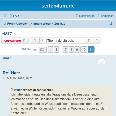
seifen4um.de
FAQ
Registrieren
Anmelden
S
Foren-Übersicht
Innere Werte
Zusätze
u
Harz
c
Suche
Erweiterte
Antworten
h
e
Seite
11
von
11
1
7
8
9
10
11
Vorherige
101 Beiträge
…
MariaA
Re: Harz
B
Fr 1. Mai 2026, 18:53
e
i
t
Waldhexe
hat geschrieben:
↑
r
a
Ich habe leider heute erst die Frage um Harz lösen gesehen...
g
Ich mache es so, daß ich das Harz mit dem Olivenöl in eine alte
Blechdose gebe und im Wasserbad (wenn es schnell gehen muß)
erwärme. Im Winter löst es sich in ca. einer Woche auf super auf dem
Kachelofen.