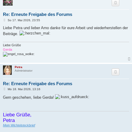
Re: Erneute Freigabe des Forums
B
So 17. Mai 2026, 23:55
e
i
Liebe Petra und lieber Arno danke für eure Arbeit und wiederherstellen der
t
Beiträge.
r
a
g
Liebe Grüße
Gerda
Petra
Administrator
Re: Erneute Freigabe des Forums
B
Mo 18. Mai 2026, 13:16
e
i
Gern geschehen, liebe Gerda!
t
r
a
g
Liebe Grüße,
Petra
Mein Wichtelsteckbrief