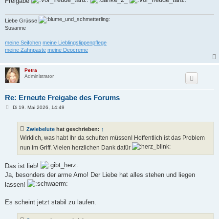
Freigabe
r
a
g
Liebe Grüsse
Susanne
meine Seifchen
meine Lieblingslippenpflege
meine Zahnpaste
meine Deocreme
Petra
Administrator
Re: Erneute Freigabe des Forums
B
Di 19. Mai 2026, 14:49
e
i
t
Zwiebelute
hat geschrieben:
↑
r
a
Wirklich, was habt Ihr da schuften müssen! Hoffentlich ist das Problem
g
nun im Griff. Vielen herzlichen Dank dafür
Das ist lieb!
Ja, besonders der arme Arno! Der Liebe hat alles stehen und liegen
lassen!
Es scheint jetzt stabil zu laufen.