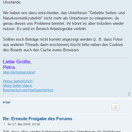
Umstände.
Wir haben uns dazu entschieden, das Unterforum "Geliebte Seifen- und
Naturkosmetikzubehör" nicht mehr als Unterforum zu integrieren, da
genau dieses uns Probleme bereitet. Ihr könnt es aber trotzdem wieder
nutzen. Es wird im Bereich Arbeitsgeräte verlinkt.
Sollten euch Beträge nicht korrekt angezeigt werden (z. B. dass Fotos
aus anderen Threads darin erscheinen) löscht bitte neben den Cookies
des Boards auch den Cache eures Browsers.
Liebe Grüße,
Petra
Mein Wichtelsteckbrief
Petras SeifenKUNST
Meine Seifen-Videos
Buecher4um und Hoerbuecher4um
krapi
Re: Erneute Freigabe des Forums
B
So 17. Mai 2026, 22:18
e
i
Toll, dass alles wieder funktioniert und das Unterforum als Verlinkung