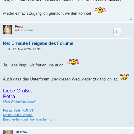
t
r
a
wieder einfach zugänglich gemacht werden konnte!
g
Petra
Administrator
Re: Erneute Freigabe des Forums
B
So 17. Mai 2026, 22:38
e
i
t
r
Ja, liebe krapi, wir freuen uns auch!
a
g
Auch dass das Unterforum über diesen Weg wieder zugänglich ist.
Liebe Grüße,
Petra
Mein Wichtelsteckbrief
Petras SeifenKUNST
Meine Seifen-Videos
Buecher4um und Hoerbuecher4um
Regina1