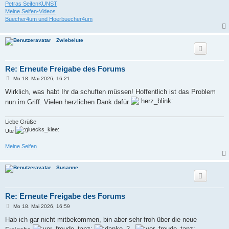
Petras SeifenKUNST
Meine Seifen-Videos
Buecher4um und Hoerbuecher4um
Zwiebelute
Re: Erneute Freigabe des Forums
B
Mo 18. Mai 2026, 16:21
e
i
Wirklich, was habt Ihr da schuften müssen! Hoffentlich ist das Problem
t
nun im Griff. Vielen herzlichen Dank dafür
r
a
g
Liebe Grüße
Ute
Meine Seifen
Susanne
Re: Erneute Freigabe des Forums
B
Mo 18. Mai 2026, 16:59
e
i
Hab ich gar nicht mitbekommen, bin aber sehr froh über die neue
t