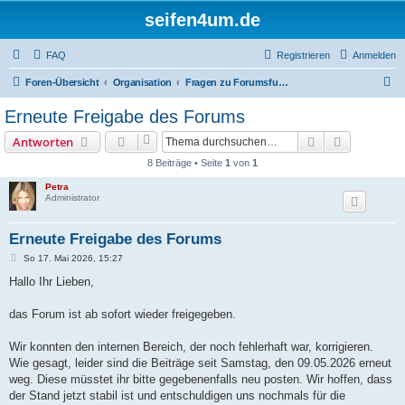
seifen4um.de
FAQ
Registrieren
Anmelden
S
Foren-Übersicht
Organisation
Fragen zu Forumsfunktionen und technischen Problemen
u
Erneute Freigabe des Forums
c
Suche
Erweiterte
Antworten
h
8 Beiträge • Seite
1
von
1
e
Petra
Administrator
Erneute Freigabe des Forums
B
So 17. Mai 2026, 15:27
e
i
Hallo Ihr Lieben,
t
r
a
das Forum ist ab sofort wieder freigegeben.
g
Wir konnten den internen Bereich, der noch fehlerhaft war, korrigieren.
Wie gesagt, leider sind die Beiträge seit Samstag, den 09.05.2026 erneut
weg. Diese müsstet ihr bitte gegebenenfalls neu posten. Wir hoffen, dass
der Stand jetzt stabil ist und entschuldigen uns nochmals für die