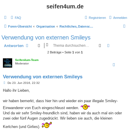
seifen4um.de
FAQ
Registrieren
Anmelden
S
Foren-Übersicht
Organisation
Rechtliches, Datenschutz und Regeln (WICHTIG - bitte durchlesen!)
u
Verwendung von externen Smileys
c
Suche
Erweiterte
Antworten
h
2 Beiträge • Seite
1
von
1
e
Seifen4um-Team
Moderator
Verwendung von externen Smileys
B
Do 23. Jun 2016, 22:32
e
i
Hallo ihr Lieben,
t
r
a
wir haben bemerkt, dass hier hin und wieder ein paar illegale Smiley-
g
Einwanderer von Euch eingeschleust werden.
Und da wir sehr Smiley-freundlich sind, haben wir da auch mal ein oder
zwei oder fünf Augen zugedrückt. Wir lieben sie auch, die kleinen
Kerlchen (und Girlies).