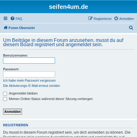
seifen4um.de
FAQ
Registrieren
Anmelden
S
Foren-Übersicht
u
Um Beiträge in diesem Forum anzusehen, musst du auf
c
diesem Board registriert und angemeldet sein.
h
Benutzername:
e
Passwort:
Ich habe mein Passwort vergessen
Die Aktivierungs-E-Mail erneut senden
Angemeldet bleiben
Meinen Online-Status während dieser Sitzung verbergen
REGISTRIEREN
Du musst in diesem Forum registriert sein, um dich anmelden zu können. Die