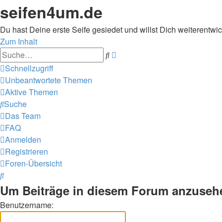
seifen4um.de
Du hast Deine erste Seife gesiedet und willst Dich weiterentwic
Zum Inhalt
Erweiterte
Suche
Suche
Schnellzugriff
Unbeantwortete Themen
Aktive Themen
Suche
Das Team
FAQ
Anmelden
Registrieren
Foren-Übersicht
Suche
Um Beiträge in diesem Forum anzusehen
Benutzername: