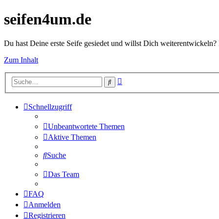
seifen4um.de
Du hast Deine erste Seife gesiedet und willst Dich weiterentwickeln? 
Zum Inhalt
Erweiterte
Suche
Suche
Schnellzugriff
Unbeantwortete Themen
Aktive Themen
Suche
Das Team
FAQ
Anmelden
Registrieren