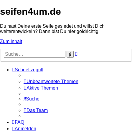
seifen4um.de
Du hast Deine erste Seife gesiedet und willst Dich
weiterentwickeln? Dann bist Du hier goldrichtig!
Zum Inhalt
Erweiterte
Suche
Suche
Schnellzugriff
Unbeantwortete Themen
Aktive Themen
Suche
Das Team
FAQ
Anmelden