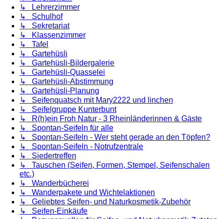
↳ Lehrerzimmer
↳ Schulhof
↳ Sekretariat
↳ Klassenzimmer
↳ Tafel
↳ Gartehüsli
↳ Gartehüsli-Bildergalerie
↳ Gartehüsli-Quasselei
↳ Gartehüsli-Abstimmung
↳ Gartehüsli-Planung
↳ Seifenquatsch mit Mary2222 und linchen
↳ Seifelgruppe Kunterbunt
↳ R(h)ein Froh Natur - 3 Rheinländerinnen & Gäste
↳ Spontan-Seifeln für alle
↳ Spontan-Seifeln - Wer steht gerade an den Töpfen?
↳ Spontan-Seifeln - Notrufzentrale
↳ Siedertreffen
↳ Tauschen (Seifen, Formen, Stempel, Seifenschalen
etc.)
↳ Wanderbücherei
↳ Wanderpakete und Wichtelaktionen
↳ Geliebtes Seifen- und Naturkosmetik-Zubehör
↳ Seifen-Einkäufe