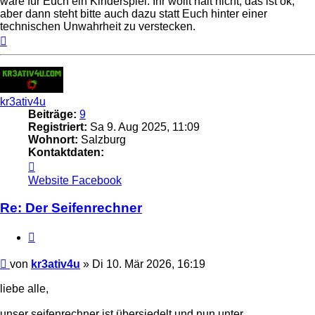
wäre für Euch ein Kinderspiel. Ihr wollt halt nicht, das ist ok,
aber dann steht bitte auch dazu statt Euch hinter einer
technischen Unwahrheit zu verstecken.
Nach
oben
kr3ativ4u
Beiträge:
9
Registriert:
Sa 9. Aug 2025, 11:09
Wohnort:
Salzburg
Kontaktdaten:
Kontaktdaten
von
Website
Facebook
kr3ativ4u
Re: Der Seifenrechner
Zitat
Beitrag
von
kr3ativ4u
»
Di 10. Mär 2026, 16:19
liebe alle,
unser seifenrechner ist übersiedelt und nun unter