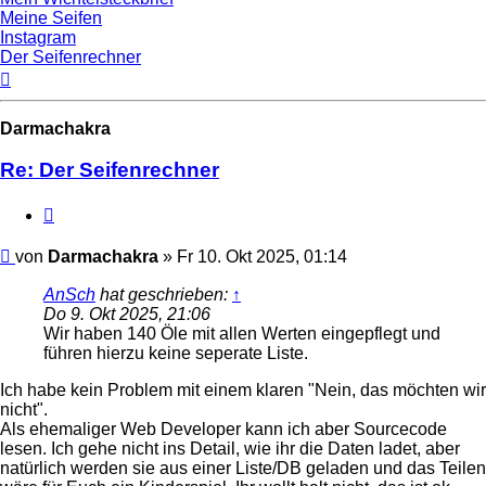
Meine Seifen
Instagram
Der Seifenrechner
Nach
oben
Darmachakra
Re: Der Seifenrechner
Zitat
Beitrag
von
Darmachakra
»
Fr 10. Okt 2025, 01:14
AnSch
hat geschrieben:
↑
Do 9. Okt 2025, 21:06
Wir haben 140 Öle mit allen Werten eingepflegt und
führen hierzu keine seperate Liste.
Ich habe kein Problem mit einem klaren "Nein, das möchten wir
nicht".
Als ehemaliger Web Developer kann ich aber Sourcecode
lesen. Ich gehe nicht ins Detail, wie ihr die Daten ladet, aber
natürlich werden sie aus einer Liste/DB geladen und das Teilen