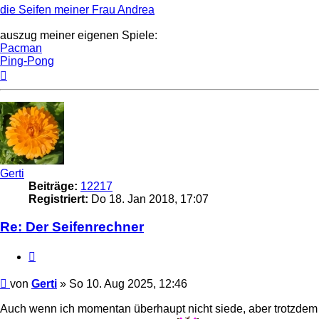
die Seifen meiner Frau Andrea
auszug meiner eigenen Spiele:
Pacman
Ping-Pong
Nach
oben
Gerti
Beiträge:
12217
Registriert:
Do 18. Jan 2018, 17:07
Re: Der Seifenrechner
Zitat
Beitrag
von
Gerti
»
So 10. Aug 2025, 12:46
Auch wenn ich momentan überhaupt nicht siede, aber trotzdem