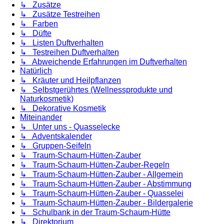
↳ Zusätze
↳ Zusätze Testreihen
↳ Farben
↳ Düfte
↳ Listen Duftverhalten
↳ Testreihen Duftverhalten
↳ Abweichende Erfahrungen im Duftverhalten
Natürlich
↳ Kräuter und Heilpflanzen
↳ Selbstgerührtes (Wellnessprodukte und
Naturkosmetik)
↳ Dekorative Kosmetik
Miteinander
↳ Unter uns - Quasselecke
↳ Adventskalender
↳ Gruppen-Seifeln
↳ Traum-Schaum-Hütten-Zauber
↳ Traum-Schaum-Hütten-Zauber-Regeln
↳ Traum-Schaum-Hütten-Zauber - Allgemein
↳ Traum-Schaum-Hütten-Zauber - Abstimmung
↳ Traum-Schaum-Hütten-Zauber - Quasselei
↳ Traum-Schaum-Hütten-Zauber - Bildergalerie
↳ Schulbank in der Traum-Schaum-Hütte
↳ Direktorium