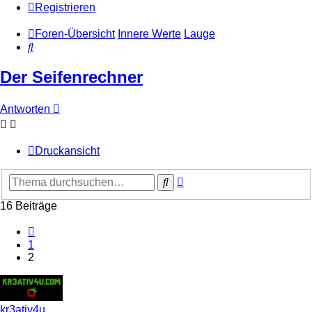
Registrieren
Foren-Übersicht
Innere Werte
Lauge
Suche
Der Seifenrechner
Antworten
Druckansicht
Erweiterte
Suche
Suche
16 Beiträge
Vorherige
1
2
kr3ativ4u