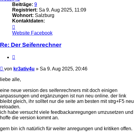
Beiträge:
9
Registriert:
Sa 9. Aug 2025, 11:09
Wohnort:
Salzburg
Kontaktdaten:
Kontaktdaten
von
Website
Facebook
kr3ativ4u
Re: Der Seifenrechner
Zitat
Beitrag
von
kr3ativ4u
»
Sa 9. Aug 2025, 20:46
liebe alle,
eine neue version des seifenrechners mit doch einigen
anpassungen und ergänzungen ist nun neu online. der link
bleibt gleich, ihr solltet nur die seite am besten mit strg+F5 neu
reloaden.
ich habe versucht viele feedbackanregungen umzusetzen und
hoffe die version kommt an.
gern bin ich natürlich für weiter anregungen und kritiken offen.