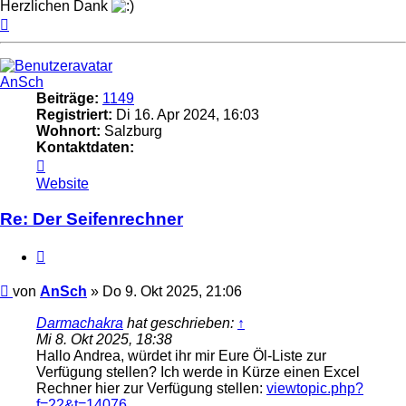
Herzlichen Dank
Nach
oben
AnSch
Beiträge:
1149
Registriert:
Di 16. Apr 2024, 16:03
Wohnort:
Salzburg
Kontaktdaten:
Kontaktdaten
von
Website
AnSch
Re: Der Seifenrechner
Zitat
Beitrag
von
AnSch
»
Do 9. Okt 2025, 21:06
Darmachakra
hat geschrieben:
↑
Mi 8. Okt 2025, 18:38
Hallo Andrea, würdet ihr mir Eure Öl-Liste zur
Verfügung stellen? Ich werde in Kürze einen Excel
Rechner hier zur Verfügung stellen:
viewtopic.php?
f=22&t=14076