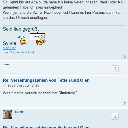
i
So Henni bis auf Acaiöl (da habe ich keine Vereifungszahl NaoH oder KoH
t
gefunden) habe ich alles eingepflegt.
r
a
Wenn jemand die VZ für NaoH oder KoH kann es hier Posten, dann kann
g
ich das Öl noch einpflegen,
Seid lieb gegrüßt
Sylvie
mein Blog
mein Wichtelsteckbrief
henni
Re: Verseifungszahlen von Fetten und Ölen
B
So 17. Jan 2016, 17:19
e
i
Was für eine Verseifungszahl hat Rindertalg?
t
r
a
g
Sylvie
Re: Verseifungszahlen von Fetten und Ölen