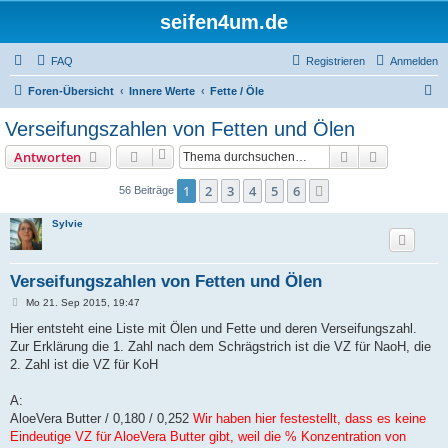
seifen4um.de
FAQ
Registrieren
Anmelden
S
Foren-Übersicht
Innere Werte
Fette / Öle
u
Verseifungszahlen von Fetten und Ölen
c
Suche
Erweiterte
Antworten
h
e
1
2
3
4
5
6
Nächste
56 Beiträge
Sylvie
Verseifungszahlen von Fetten und Ölen
B
Mo 21. Sep 2015, 19:47
e
i
Hier entsteht eine Liste mit Ölen und Fette und deren Verseifungszahl.
t
Zur Erklärung die 1. Zahl nach dem Schrägstrich ist die VZ für NaoH, die
r
a
2. Zahl ist die VZ für KoH
g
A:
AloeVera Butter / 0,180 / 0,252
Wir haben hier festestellt, dass es keine
Eindeutige VZ für AloeVera Butter gibt, weil die % Konzentration von