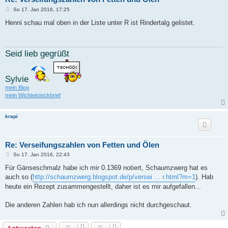
B
So 17. Jan 2016, 17:25
e
i
Henni schau mal oben in der Liste unter R ist Rindertalg gelistet.
t
r
a
g
Seid lieb gegrüßt
Sylvie
mein Blog
mein Wichtelsteckbrief
krapi
Re: Verseifungszahlen von Fetten und Ölen
B
So 17. Jan 2016, 22:43
e
i
Für Gänseschmalz habe ich mir 0.1369 notiert, Schaumzwerg hat es
t
auch so (
http://schaumzwerg.blogspot.de/p/versei ... r.html?m=1
). Hab
r
a
heute ein Rezept zusammengestellt, daher ist es mir aufgefallen...
g
Die anderen Zahlen hab ich nun allerdings nicht durchgeschaut.