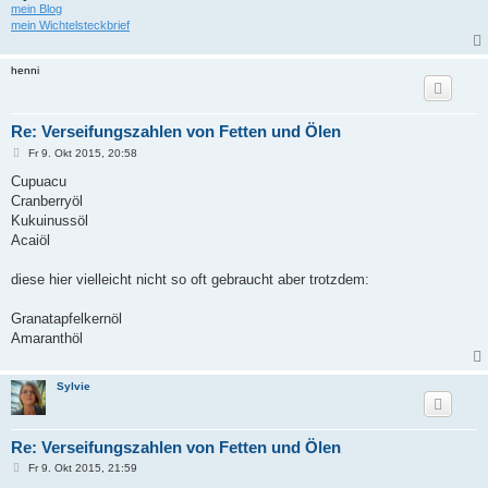
mein Blog
mein Wichtelsteckbrief
henni
Re: Verseifungszahlen von Fetten und Ölen
B
Fr 9. Okt 2015, 20:58
e
i
Cupuacu
t
Cranberryöl
r
a
Kukuinussöl
g
Acaiöl
diese hier vielleicht nicht so oft gebraucht aber trotzdem:
Granatapfelkernöl
Amaranthöl
Sylvie
Re: Verseifungszahlen von Fetten und Ölen
B
Fr 9. Okt 2015, 21:59
e