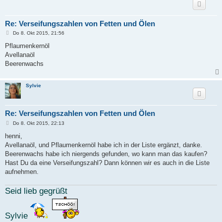
Re: Verseifungszahlen von Fetten und Ölen
B
Do 8. Okt 2015, 21:56
e
i
Pflaumenkernöl
t
Avellanaöl
r
a
Beerenwachs
g
Sylvie
Re: Verseifungszahlen von Fetten und Ölen
B
Do 8. Okt 2015, 22:13
e
i
henni,
t
Avellanaöl, und Pflaumenkernöl habe ich in der Liste ergänzt, danke.
r
a
Beerenwachs habe ich niergends gefunden, wo kann man das kaufen?
g
Hast Du da eine Verseifungszahl? Dann können wir es auch in die Liste
aufnehmen.
Seid lieb gegrüßt
Sylvie