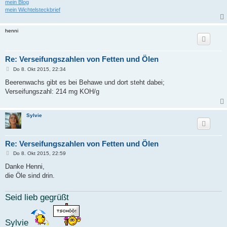
mein Blog
mein Wichtelsteckbrief
henni
Re: Verseifungszahlen von Fetten und Ölen
B
Do 8. Okt 2015, 22:34
e
i
Beerenwachs gibt es bei Behawe und dort steht dabei;
t
Verseifungszahl: 214 mg KOH/g
r
a
g
Sylvie
Re: Verseifungszahlen von Fetten und Ölen
B
Do 8. Okt 2015, 22:59
e
i
Danke Henni,
t
die Öle sind drin.
r
a
g
Seid lieb gegrüßt
Sylvie