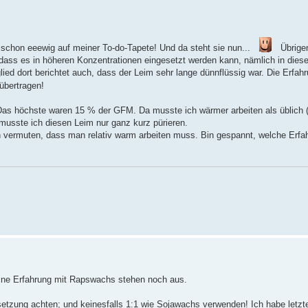
schon eeewig auf meiner To-do-Tapete! Und da steht sie nun...
Übrige
dass es in höheren Konzentrationen eingesetzt werden kann, nämlich in dies
lied dort berichtet auch, dass der Leim sehr lange dünnflüssig war. Die Erfah
übertragen!
Das höchste waren 15 % der GFM. Da musste ich wärmer arbeiten als üblich (
musste ich diesen Leim nur ganz kurz pürieren.
h vermuten, dass man relativ warm arbeiten muss. Bin gespannt, welche Erfa
eine Erfahrung mit Rapswachs stehen noch aus.
zung achten; und keinesfalls 1:1 wie Sojawachs verwenden! Ich habe letzt