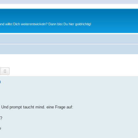
nd willst Dich weiterentwickeln? Dann bist Du hier goldrichtig!
Suche
Erweiterte Suche
n
 Und prompt taucht mind. eine Frage auf:
t?
?