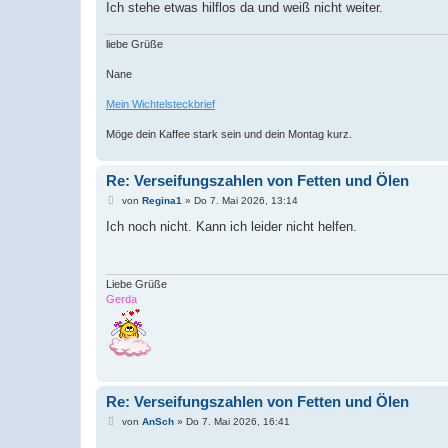
Ich stehe etwas hilflos da und weiß nicht weiter.
liebe Grüße
Nane
Mein Wichtelsteckbrief
Möge dein Kaffee stark sein und dein Montag kurz.
Re: Verseifungszahlen von Fetten und Ölen
B
von
Regina1
»
Do 7. Mai 2026, 13:14
e
i
Ich noch nicht. Kann ich leider nicht helfen.
t
r
a
g
Liebe Grüße
Gerda
Re: Verseifungszahlen von Fetten und Ölen
B
von
AnSch
»
Do 7. Mai 2026, 16:41
e
i