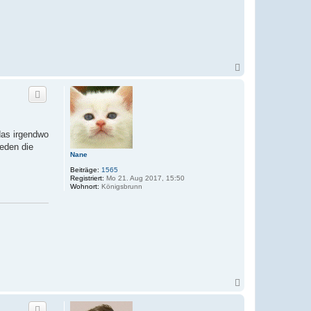
N
a
c
h
o
b
e
das irgendwo
n
ieden die
Nane
Beiträge:
1565
Registriert:
Mo 21. Aug 2017, 15:50
Wohnort:
Königsbrunn
N
a
c