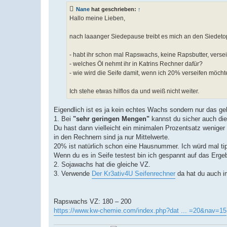
t
Nane
hat geschrieben:
↑
r
a
Hallo meine Lieben,
g
nach laaanger Siedepause treibt es mich an den Siedetop
- habt ihr schon mal Rapswachs, keine Rapsbutter, versei
- welches Öl nehmt ihr in Katrins Rechner dafür?
- wie wird die Seife damit, wenn ich 20% verseifen möcht
Ich stehe etwas hilflos da und weiß nicht weiter.
Eigendlich ist es ja kein echtes Wachs sondern nur das ge
1. Bei
"sehr geringen Mengen"
kannst du sicher auch die
Du hast dann vielleicht ein minimalen Prozentsatz weniger
in den Rechnern sind ja nur Mittelwerte.
20% ist natürlich schon eine Hausnummer. Ich würd mal tip
Wenn du es in Seife testest bin ich gespannt auf das Erge
2. Sojawachs hat die gleiche VZ.
3. Verwende
Der Kr3ativ4U Seifenrechner
da hat du auch i
Rapswachs VZ: 180 – 200
https://www.kw-chemie.com/index.php?dat ... =20&nav=15