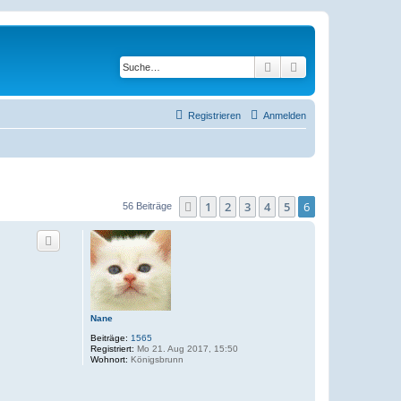
Suche
Erweiterte Suche
Registrieren
Anmelden
1
2
3
4
5
6
Vorherige
56 Beiträge
Nane
Beiträge:
1565
Registriert:
Mo 21. Aug 2017, 15:50
Wohnort:
Königsbrunn