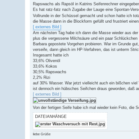
g
Rapswachs als Rapsöl in Katrins Seifenrechner eingegebe
Es hat ratz-fatz nach Zugabe der Lauge eine Spontan-Verse
Vollrunde in der Schüssel gemacht und schon hatte ich t
die Masse dann in die Blockform gefüllt und frustriert eine
[ externes Bild ]
Am nächsten Tag habe ich dann die Masse wieder aus de
plus die vergessene Milchsäure und ein paar Schlückchen M
Barbara gepostete Vorgehen probieren. War im Grunde gut, 
verseife, dann gleich im HP-Verfahren, das ist unterm Stric
Insgesamt hatte ich
33,6% Olivenöl
33,6% Kokos
30,5% Rapswachs
2,2% Rizi
auf 30% Wasser. War jetzt vielleicht auch ein bißchen vi
ist dennoch ein hübsches Seifchen draus geworden, daß a
[ externes Bild ]
Von der fertigen Seife habe ich mal wieder kein Foto, die 
DATEIANHÄNGE
liebe Grüße