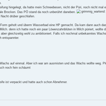
n.
ifung hingelegt, da hatte mein Schneebesen, nicht der Püri, noch nicht mal e
otale Brocken. Das PÖ stand da noch unberührt daneben.
n Nacht drüber geschlafen.
r Form geholt und überm Wasserbad eine HP gemacht. Da kam dann auch da
ilch. denn ich hatte noch ein paar Löwenzahnblüten in Milch püriert, wollte 
aber gleichzeitig wohl zu ambitioniert. Falls ich nochmal unbekanntes Wachs
h entspannter.
el Wachs auf einmal. Aber ich war am ausmisten und das Wachs wollte weg. Pl
uch noch fein schäumt
Seife ist verpackt und hatte auch schon Abnehmer.