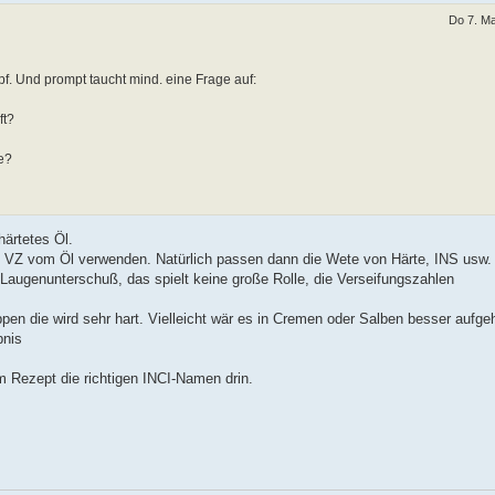
Do 7. Ma
f. Und prompt taucht mind. eine Frage auf:
ft?
e?
härtetes Öl.
 VZ vom Öl verwenden. Natürlich passen dann die Wete von Härte, INS usw. 
 Laugenunterschuß, das spielt keine große Rolle, die Verseifungszahlen
pen die wird sehr hart. Vielleicht wär es in Cremen oder Salben besser aufge
bnis
m Rezept die richtigen INCI-Namen drin.