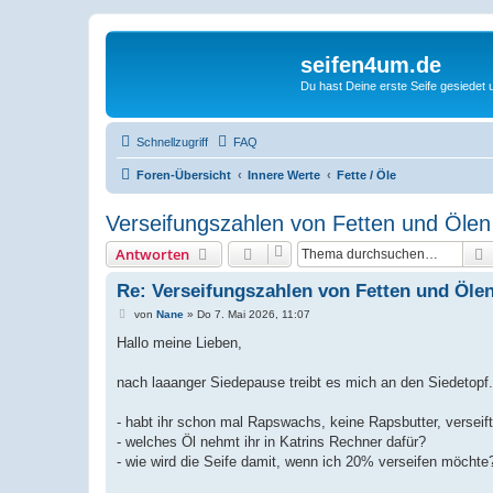
seifen4um.de
Du hast Deine erste Seife gesiedet u
Schnellzugriff
FAQ
Foren-Übersicht
Innere Werte
Fette / Öle
Verseifungszahlen von Fetten und Ölen
Antworten
Re: Verseifungszahlen von Fetten und Öle
B
von
Nane
»
Do 7. Mai 2026, 11:07
e
i
Hallo meine Lieben,
t
r
a
nach laaanger Siedepause treibt es mich an den Siedetopf.
g
- habt ihr schon mal Rapswachs, keine Rapsbutter, verseif
- welches Öl nehmt ihr in Katrins Rechner dafür?
- wie wird die Seife damit, wenn ich 20% verseifen möchte