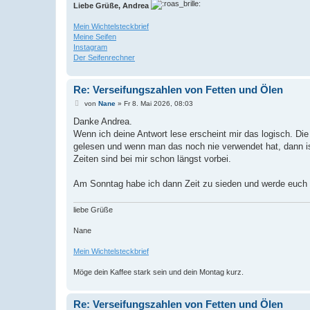
Liebe Grüße, Andrea
Mein Wichtelsteckbrief
Meine Seifen
Instagram
Der Seifenrechner
Re: Verseifungszahlen von Fetten und Ölen
B
von
Nane
»
Fr 8. Mai 2026, 08:03
e
i
Danke Andrea.
t
Wenn ich deine Antwort lese erscheint mir das logisch. Di
r
a
gelesen und wenn man das noch nie verwendet hat, dann ist
g
Zeiten sind bei mir schon längst vorbei.
Am Sonntag habe ich dann Zeit zu sieden und werde euch 
liebe Grüße
Nane
Mein Wichtelsteckbrief
Möge dein Kaffee stark sein und dein Montag kurz.
Re: Verseifungszahlen von Fetten und Ölen