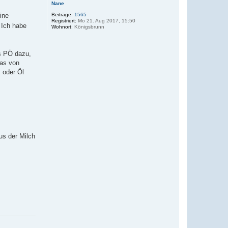
Nane
Beiträge:
1565
ine
Registriert:
Mo 21. Aug 2017, 15:50
Ich habe
Wohnort:
Königsbrunn
s PÖ dazu,
das von
 oder Öl
us der Milch