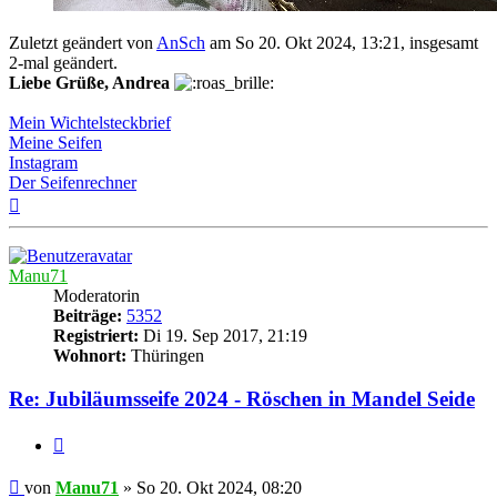
Zuletzt geändert von
AnSch
am So 20. Okt 2024, 13:21, insgesamt
2-mal geändert.
Liebe Grüße, Andrea
Mein Wichtelsteckbrief
Meine Seifen
Instagram
Der Seifenrechner
Nach
oben
Manu71
Moderatorin
Beiträge:
5352
Registriert:
Di 19. Sep 2017, 21:19
Wohnort:
Thüringen
Re: Jubiläumsseife 2024 - Röschen in Mandel Seide
Zitat
Beitrag
von
Manu71
»
So 20. Okt 2024, 08:20