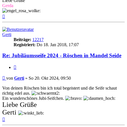
Liebe Grüße
Gerda
Nach
oben
Gerti
Beiträge:
12217
Registriert:
Do 18. Jan 2018, 17:07
Re: Jubiläumsseife 2024 - Röschen in Mandel Seide
Zitat
Beitrag
von
Gerti
»
So 20. Okt 2024, 09:50
Von deinen Röschen bin ich total begeistert und die Seife schaut
richtig edel aus.
Ein wunderschönes Jubi-Seifchen.
Liebe Grüße
Gerti
Nach
oben