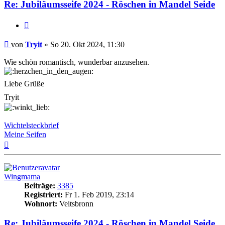
Re: Jubiläumsseife 2024 - Röschen in Mandel Seide
Zitat
Beitrag
von
Tryit
»
So 20. Okt 2024, 11:30
Wie schön romantisch, wunderbar anzusehen.
Liebe Grüße
Tryit
Wichtelsteckbrief
Meine Seifen
Nach
oben
Wingmama
Beiträge:
3385
Registriert:
Fr 1. Feb 2019, 23:14
Wohnort:
Veitsbronn
Re: Jubiläumsseife 2024 - Röschen in Mandel Seide