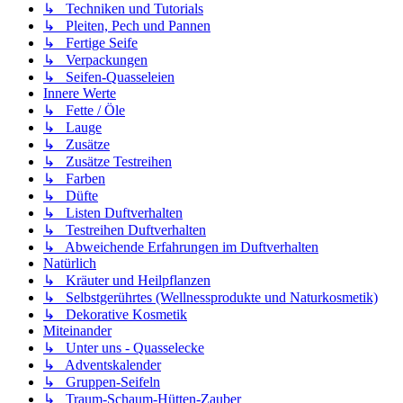
↳ Techniken und Tutorials
↳ Pleiten, Pech und Pannen
↳ Fertige Seife
↳ Verpackungen
↳ Seifen-Quasseleien
Innere Werte
↳ Fette / Öle
↳ Lauge
↳ Zusätze
↳ Zusätze Testreihen
↳ Farben
↳ Düfte
↳ Listen Duftverhalten
↳ Testreihen Duftverhalten
↳ Abweichende Erfahrungen im Duftverhalten
Natürlich
↳ Kräuter und Heilpflanzen
↳ Selbstgerührtes (Wellnessprodukte und Naturkosmetik)
↳ Dekorative Kosmetik
Miteinander
↳ Unter uns - Quasselecke
↳ Adventskalender
↳ Gruppen-Seifeln
↳ Traum-Schaum-Hütten-Zauber