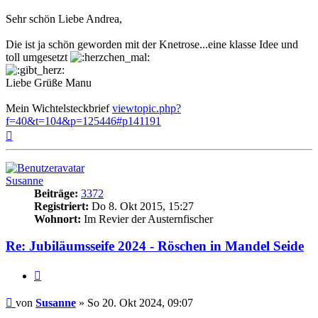
Sehr schön Liebe Andrea,
Die ist ja schön geworden mit der Knetrose...eine klasse Idee und
toll umgesetzt
Liebe Grüße Manu
Mein Wichtelsteckbrief
viewtopic.php?
f=40&t=104&p=125446#p141191
Nach
oben
Susanne
Beiträge:
3372
Registriert:
Do 8. Okt 2015, 15:27
Wohnort:
Im Revier der Austernfischer
Re: Jubiläumsseife 2024 - Röschen in Mandel Seide
Zitat
Beitrag
von
Susanne
»
So 20. Okt 2024, 09:07