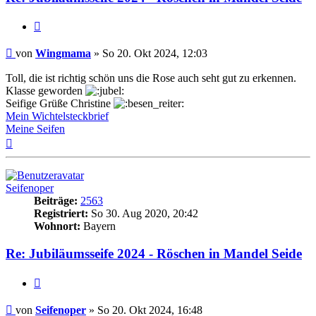
Zitat
Beitrag
von
Wingmama
»
So 20. Okt 2024, 12:03
Toll, die ist richtig schön uns die Rose auch seht gut zu erkennen.
Klasse geworden
Seifige Grüße Christine
Mein Wichtelsteckbrief
Meine Seifen
Nach
oben
Seifenoper
Beiträge:
2563
Registriert:
So 30. Aug 2020, 20:42
Wohnort:
Bayern
Re: Jubiläumsseife 2024 - Röschen in Mandel Seide
Zitat
Beitrag
von
Seifenoper
»
So 20. Okt 2024, 16:48