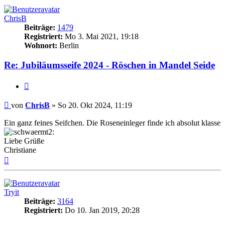
ChrisB
Beiträge:
1479
Registriert:
Mo 3. Mai 2021, 19:18
Wohnort:
Berlin
Re: Jubiläumsseife 2024 - Röschen in Mandel Seide
Zitat
Beitrag
von
ChrisB
»
So 20. Okt 2024, 11:19
Ein ganz feines Seifchen. Die Roseneinleger finde ich absolut klasse
Liebe Grüße
Christiane
Nach
oben
Tryit
Beiträge:
3164
Registriert:
Do 10. Jan 2019, 20:28