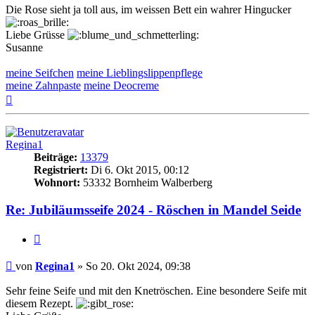
Die Rose sieht ja toll aus, im weissen Bett ein wahrer Hingucker
Liebe Grüsse
Susanne
meine Seifchen
meine Lieblingslippenpflege
meine Zahnpaste
meine Deocreme
Nach
oben
Regina1
Beiträge:
13379
Registriert:
Di 6. Okt 2015, 00:12
Wohnort:
53332 Bornheim Walberberg
Re: Jubiläumsseife 2024 - Röschen in Mandel Seide
Zitat
Beitrag
von
Regina1
»
So 20. Okt 2024, 09:38
Sehr feine Seife und mit den Knetröschen. Eine besondere Seife mit
diesem Rezept.