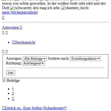
sowas von schön geworden. In der weißen Seife sehr edel und der
Duft
den mag ich sehr.
mein Wichtelsteckbrief
Nach
oben
Antworten
Druckansicht
Anzeigen:
Sortiere nach:
Richtung:
11 Beiträge
1
2
Nächste
Zurück zu „Eure Seifen (Schaufenster)“