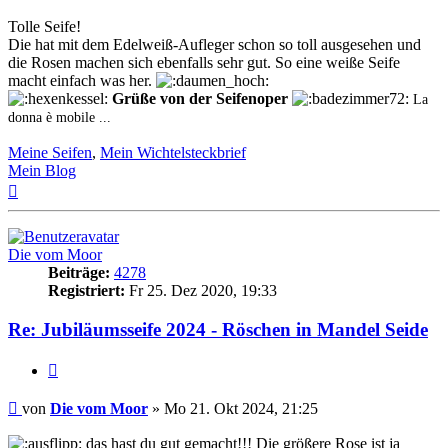
Tolle Seife!
Die hat mit dem Edelweiß-Aufleger schon so toll ausgesehen und
die Rosen machen sich ebenfalls sehr gut. So eine weiße Seife
macht einfach was her.
Grüße von der Seifenoper
La
donna è mobile ...
Meine Seifen
,
Mein Wichtelsteckbrief
Mein Blog
Nach
oben
Die vom Moor
Beiträge:
4278
Registriert:
Fr 25. Dez 2020, 19:33
Re: Jubiläumsseife 2024 - Röschen in Mandel Seide
Zitat
Beitrag
von
Die vom Moor
»
Mo 21. Okt 2024, 21:25
das hast du gut gemacht!!! Die größere Rose ist ja