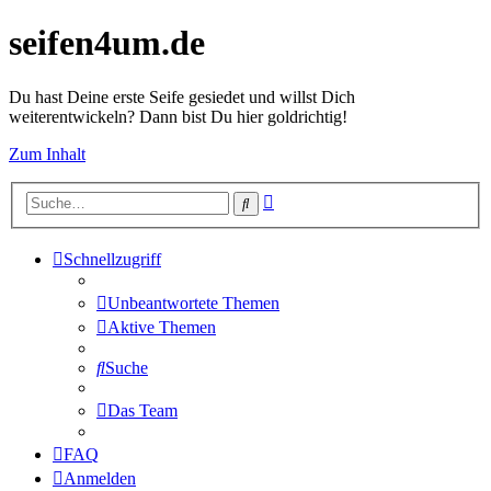
seifen4um.de
Du hast Deine erste Seife gesiedet und willst Dich
weiterentwickeln? Dann bist Du hier goldrichtig!
Zum Inhalt
Erweiterte
Suche
Suche
Schnellzugriff
Unbeantwortete Themen
Aktive Themen
Suche
Das Team
FAQ
Anmelden