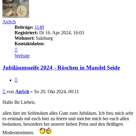
AnSch
Beiträge:
1149
Registriert:
Di 16. Apr 2024, 16:03
Wohnort:
Salzburg
Kontaktdaten:
Kontaktdaten
von
Website
AnSch
Jubiläumsseife 2024 - Röschen in Mandel Seide
Zitat
Beitrag
von
AnSch
»
So 20. Okt 2024, 00:11
Hallo Ihr Lieben,
allen hier im Seifen4um alles Gute zum Jubiläum. Ich freu mich sehr
es erstmals mit euch hier zu feiern und möchte mich bei euch allen
bedanken, besonders bei unserer lieben Petra und den fleißigen
Moderatorinnen.