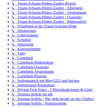
↳ Traum-Schaum-Hütten-Zauber-Regeln
↳ Traum-Schaum-Hütten-Zauber - Allgemein
↳ Traum-Schaum-Hütten-Zauber - Abstimmung
↳ Traum-Schaum-Hütten-Zauber - Quasselei
↳ Traum-Schaum-Hütten-Zauber - Bildergalerie
↳ Schulbank in der Traum-Schaum-Hütte
↳ Direktorium
↳ Lehrerzimmer
↳ Schulhof
↳ Sekretariat
↳ Klassenzimmer
↳ Tafel
↳ Gartehüsli
↳ Gartehüsli-Bildergalerie
↳ Gartehüsli-Quasselei
↳ Gartehüsli-Abstimmung
↳ Gartehüsli-Planung
↳ Seifenquatsch mit Mary2222 und linchen
↳ Seifelgruppe Kunterbunt
↳ R(h)ein Froh Natur - 3 Rheinländerinnen & Gäste
↳ Spontan-Seifeln für alle
↳ Spontan-Seifeln - Wer steht gerade an den Töpfen?
↳ Spontan-Seifeln - Notrufzentrale