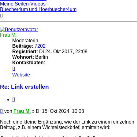
Meine Seifen-Videos
Buecher4um und Hoerbuecher4um
Nach
oben
Frau M.
Moderatorin
Beiträge:
7202
Registriert:
Di 24. Okt 2017, 22:08
Wohnort:
Berlin
Kontaktdaten:
Kontaktdaten
von
Website
Frau
M.
Re: Link erstellen
Zitat
Beitrag
von
Frau M.
»
Di 15. Okt 2024, 10:03
Noch eine kleine Ergänzung, wie der Link zu einem einzelnen
Beitrag, z.B. einem Wichtelsteckbrief, ermittelt wird: