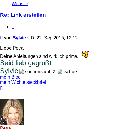
von
Website
Sylvie
Re: Link erstellen
Zitat
Beitrag
von
Sylvie
»
Di 22. Sep 2015, 12:12
Liebe Petra,
Deine Anleitungen sind wirklich prima.
Seid lieb gegrüßt
Sylvie
mein Blog
mein Wichtelsteckbrief
Nach
oben
Petra