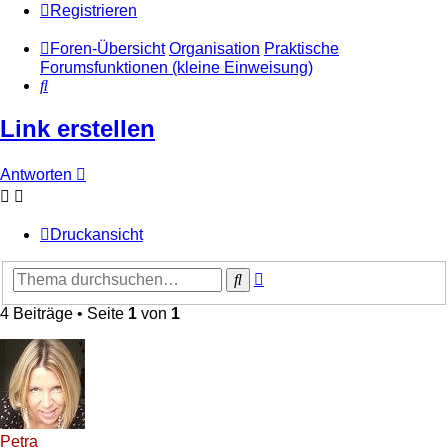
Registrieren
Foren-Übersicht
Organisation
Praktische
Forumsfunktionen (kleine Einweisung)
Suche
Link erstellen
Antworten
Druckansicht
Erweiterte
Suche
Suche
4 Beiträge • Seite
1
von
1
Petra