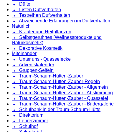
↳ Düfte
↳ Listen Duftverhalten
↳ Testreihen Duftverhalten
↳ Abweichende Erfahrungen im Duftverhalten
Natürlich
↳ Kräuter und Heilpflanzen
↳ Selbstgerührtes (Wellnessprodukte und
Naturkosmetik)
↳ Dekorative Kosmetik
Miteinander
↳ Unter uns - Quasselecke
↳ Adventskalender
↳ Gruppen-Seifeln
↳ Traum-Schaum-Hütten-Zauber
↳ Traum-Schaum-Hütten-Zauber-Regeln
↳ Traum-Schaum-Hütten-Zauber - Allgemein
↳ Traum-Schaum-Hütten-Zauber - Abstimmung
↳ Traum-Schaum-Hütten-Zauber - Quasselei
↳ Traum-Schaum-Hütten-Zauber - Bildergalerie
↳ Schulbank in der Traum-Schaum-Hütte
↳ Direktorium
↳ Lehrerzimmer
↳ Schulhof
↳ Sekretariat