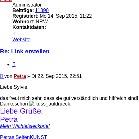
Administrator
Beiträge:
11890
Registriert:
Mo 14. Sep 2015, 11:22
Wohnort:
NRW
Kontaktdaten:
Kontaktdaten
von
Website
Petra
Re: Link erstellen
Zitat
Beitrag
von
Petra
»
Di 22. Sep 2015, 22:51
Liebe Sylvie,
das freut mich sehr, dass sie gut verständlich und hilfreich sind!
Dankeschön
Liebe Grüße,
Petra
Mein Wichtelsteckbrief
Petras SeifenKUNST