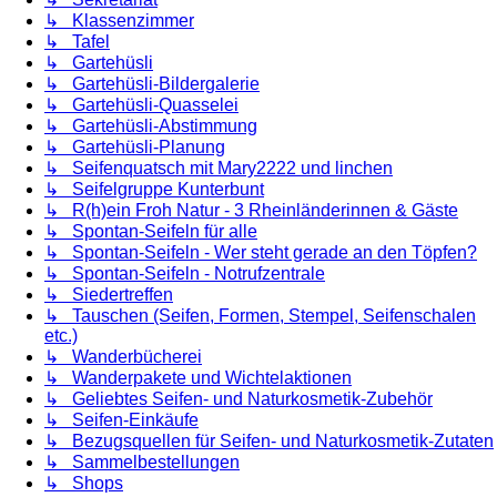
↳ Klassenzimmer
↳ Tafel
↳ Gartehüsli
↳ Gartehüsli-Bildergalerie
↳ Gartehüsli-Quasselei
↳ Gartehüsli-Abstimmung
↳ Gartehüsli-Planung
↳ Seifenquatsch mit Mary2222 und linchen
↳ Seifelgruppe Kunterbunt
↳ R(h)ein Froh Natur - 3 Rheinländerinnen & Gäste
↳ Spontan-Seifeln für alle
↳ Spontan-Seifeln - Wer steht gerade an den Töpfen?
↳ Spontan-Seifeln - Notrufzentrale
↳ Siedertreffen
↳ Tauschen (Seifen, Formen, Stempel, Seifenschalen
etc.)
↳ Wanderbücherei
↳ Wanderpakete und Wichtelaktionen
↳ Geliebtes Seifen- und Naturkosmetik-Zubehör
↳ Seifen-Einkäufe
↳ Bezugsquellen für Seifen- und Naturkosmetik-Zutaten
↳ Sammelbestellungen
↳ Shops