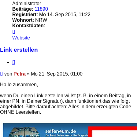
Administrator
Beiträge:
11890
Registriert:
Mo 14. Sep 2015, 11:22
Wohnort:
NRW
Kontaktdaten:
Kontaktdaten
von
Website
Petra
Link erstellen
Zitat
Beitrag
von
Petra
»
Mo 21. Sep 2015, 01:00
Hallo zusammen,
wenn Du einen Link erstellen willst (z. B. in einem Beitrag, in
einer PN, in Deiner Signatur), dann funktioniert das wie folgt
abgebildet. Bitte darauf achten: Alles in dem erzeugten Code
OHNE Leerstellen.