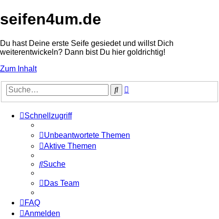
seifen4um.de
Du hast Deine erste Seife gesiedet und willst Dich
weiterentwickeln? Dann bist Du hier goldrichtig!
Zum Inhalt
Erweiterte
Suche
Suche
Schnellzugriff
Unbeantwortete Themen
Aktive Themen
Suche
Das Team
FAQ
Anmelden