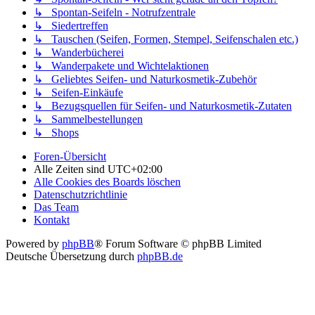
↳ Spontan-Seifeln - Notrufzentrale
↳ Siedertreffen
↳ Tauschen (Seifen, Formen, Stempel, Seifenschalen etc.)
↳ Wanderbücherei
↳ Wanderpakete und Wichtelaktionen
↳ Geliebtes Seifen- und Naturkosmetik-Zubehör
↳ Seifen-Einkäufe
↳ Bezugsquellen für Seifen- und Naturkosmetik-Zutaten
↳ Sammelbestellungen
↳ Shops
Foren-Übersicht
Alle Zeiten sind
UTC+02:00
Alle Cookies des Boards löschen
Datenschutzrichtlinie
Das Team
Kontakt
Powered by
phpBB
® Forum Software © phpBB Limited
Deutsche Übersetzung durch
phpBB.de