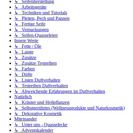
↳ Seifenherstellung
↳ Arbeitsgeräte
↳ Techniken und Tutorials
↳ Pleiten, Pech und Pannen
↳ Fertige Seife
↳ Verpackungen
↳ Seifen-Quasseleien
Innere Werte
↳ Fette / Öle
↳ Lauge
↳ Zusätze
↳ Zusätze Testreihen
↳ Farben
↳ Düfte
↳ Listen Duftverhalten
↳ Testreihen Duftverhalten
↳ Abweichende Erfahrungen im Duftverhalten
Natürlich
↳ Kräuter und Heilpflanzen
↳ Selbstgerührtes (Wellnessprodukte und Naturkosmetik)
↳ Dekorative Kosmetik
Miteinander
↳ Unter uns - Quasselecke
↳ Adventskalender