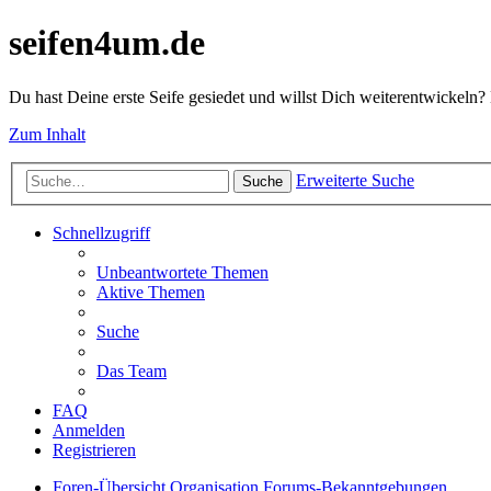
seifen4um.de
Du hast Deine erste Seife gesiedet und willst Dich weiterentwickeln? 
Zum Inhalt
Erweiterte Suche
Suche
Schnellzugriff
Unbeantwortete Themen
Aktive Themen
Suche
Das Team
FAQ
Anmelden
Registrieren
Foren-Übersicht
Organisation
Forums-Bekanntgebungen