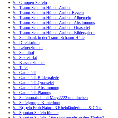
↳ Gruppen-Seifeln
↳ Traum-Schaum-Hütten-Zauber
↳ Traum-Schaum-Hütten-Zauber-Regeln
↳ Traum-Schaum-Hütten-Zauber - Allgemein
↳ Traum-Schaum-Hütten-Zauber - Abstimmung
↳ Traum-Schaum-Hütten-Zauber - Quasselei
↳ Traum-Schaum-Hütten-Zauber - Bildergalerie
↳ Schulbank in der Traum-Schaum-Hütte
↳ Direktorium
↳ Lehrerzimmer
↳ Schulhof
↳ Sekretariat
↳ Klassenzimmer
↳ Tafel
↳ Gartehüsli
↳ Gartehüsli-Bildergalerie
↳ Gartehüsli-Quasselei
↳ Gartehüsli-Abstimmung
↳ Gartehüsli-Planung
↳ Seifenquatsch mit Mary2222 und linchen
↳ Seifelgruppe Kunterbunt
↳ R(h)ein Froh Natur - 3 Rheinländerinnen & Gäste
↳ Spontan-Seifeln für alle
↳ Spontan-Seifeln - Wer steht gerade an den Töpfen?