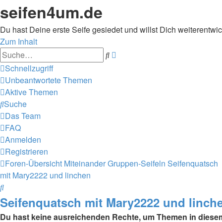
seifen4um.de
Du hast Deine erste Seife gesiedet und willst Dich weiterentwic
Zum Inhalt
Erweiterte
Suche
Suche
Schnellzugriff
Unbeantwortete Themen
Aktive Themen
Suche
Das Team
FAQ
Anmelden
Registrieren
Foren-Übersicht
Miteinander
Gruppen-Seifeln
Seifenquatsch
mit Mary2222 und linchen
Suche
Seifenquatsch mit Mary2222 und linch
Du hast keine ausreichenden Rechte, um Themen in diesem