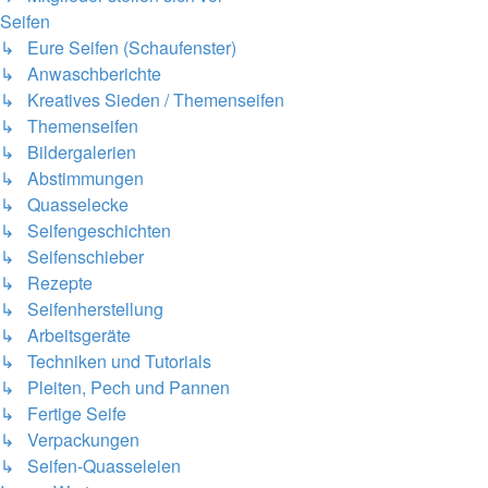
Seifen
↳ Eure Seifen (Schaufenster)
↳ Anwaschberichte
↳ Kreatives Sieden / Themenseifen
↳ Themenseifen
↳ Bildergalerien
↳ Abstimmungen
↳ Quasselecke
↳ Seifengeschichten
↳ Seifenschieber
↳ Rezepte
↳ Seifenherstellung
↳ Arbeitsgeräte
↳ Techniken und Tutorials
↳ Pleiten, Pech und Pannen
↳ Fertige Seife
↳ Verpackungen
↳ Seifen-Quasseleien