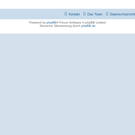
Kontakt
Das Team
Datenschutzrichtl
Powered by
phpBB
® Forum Software © phpBB Limited
Deutsche Übersetzung durch
phpBB.de