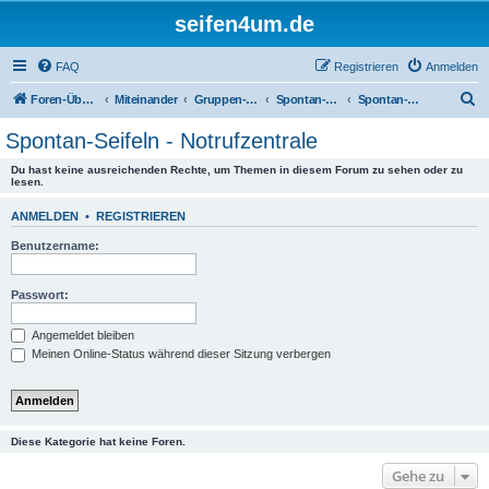
seifen4um.de
FAQ
Registrieren
Anmelden
S
Foren-Übersicht
Miteinander
Gruppen-Seifeln
Spontan-Seifeln für alle
Spontan-Seifeln - Notrufzentrale
u
Spontan-Seifeln - Notrufzentrale
c
Du hast keine ausreichenden Rechte, um Themen in diesem Forum zu sehen oder zu
h
lesen.
e
ANMELDEN
•
REGISTRIEREN
Benutzername:
Passwort:
Angemeldet bleiben
Meinen Online-Status während dieser Sitzung verbergen
Diese Kategorie hat keine Foren.
Gehe zu