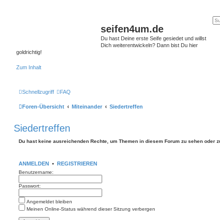
seifen4um.de
Du hast Deine erste Seife gesiedet und willst
Dich weiterentwickeln? Dann bist Du hier
goldrichtig!
Zum Inhalt
Schnellzugriff
FAQ
Foren-Übersicht
Miteinander
Siedertreffen
Siedertreffen
Du hast keine ausreichenden Rechte, um Themen in diesem Forum zu sehen oder z
ANMELDEN
•
REGISTRIEREN
Benutzername:
Passwort:
Angemeldet bleiben
Meinen Online-Status während dieser Sitzung verbergen