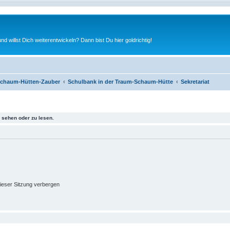
nd willst Dich weiterentwickeln? Dann bist Du hier goldrichtig!
chaum-Hütten-Zauber
Schulbank in der Traum-Schaum-Hütte
Sekretariat
sehen oder zu lesen.
ieser Sitzung verbergen