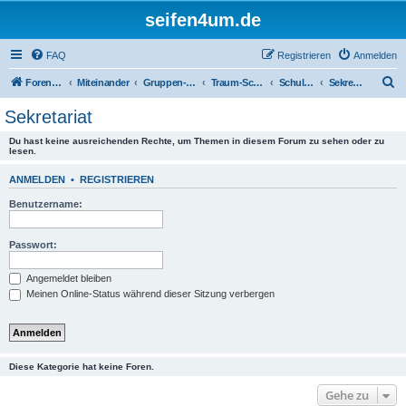
seifen4um.de
FAQ
Registrieren
Anmelden
S
Foren-Übersicht
Miteinander
Gruppen-Seifeln
Traum-Schaum-Hütten-Zauber
Schulbank in der Traum-Schaum-Hütte
Sekretariat
u
Sekretariat
c
Du hast keine ausreichenden Rechte, um Themen in diesem Forum zu sehen oder zu
h
lesen.
e
ANMELDEN
•
REGISTRIEREN
Benutzername:
Passwort:
Angemeldet bleiben
Meinen Online-Status während dieser Sitzung verbergen
Diese Kategorie hat keine Foren.
Gehe zu