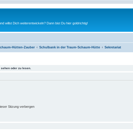
nd willst Dich weiterentwickeln? Dann bist Du hier goldrichtig!
chaum-Hütten-Zauber
Schulbank in der Traum-Schaum-Hütte
Sekretariat
sehen oder zu lesen.
ieser Sitzung verbergen