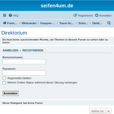
seifen4um.de
FAQ
Registrieren
Anmelden
S
Foren-Übersicht
Miteinander
Gruppen-Seifeln
Traum-Schaum-Hütten-Zauber
Schulbank in der Traum-Schaum-Hütte
Direktorium
u
Direktorium
c
Du hast keine ausreichenden Rechte, um Themen in diesem Forum zu sehen oder zu
h
lesen.
e
ANMELDEN
•
REGISTRIEREN
Benutzername:
Passwort:
Angemeldet bleiben
Meinen Online-Status während dieser Sitzung verbergen
Diese Kategorie hat keine Foren.
Gehe zu