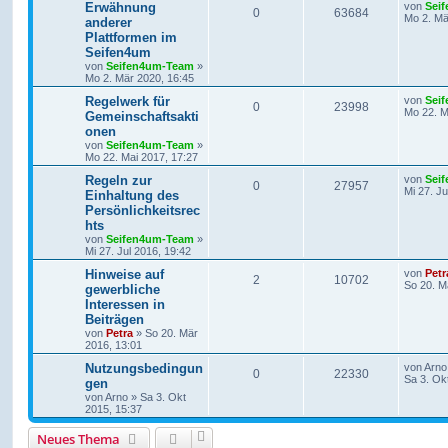
Erwähnung
von
Sei
0
63684
Mo 2. Mä
anderer
Plattformen im
Seifen4um
von
Seifen4um-Team
»
Mo 2. Mär 2020, 16:45
Regelwerk für
von
Sei
0
23998
Mo 22. M
Gemeinschaftsakti
onen
von
Seifen4um-Team
»
Mo 22. Mai 2017, 17:27
Regeln zur
von
Sei
0
27957
Mi 27. Ju
Einhaltung des
Persönlichkeitsrec
hts
von
Seifen4um-Team
»
Mi 27. Jul 2016, 19:42
Hinweise auf
von
Petr
2
10702
So 20. M
gewerbliche
Interessen in
Beiträgen
von
Petra
» So 20. Mär
2016, 13:01
Nutzungsbedingun
von
Arno
0
22330
Sa 3. Ok
gen
von
Arno
» Sa 3. Okt
2015, 15:37
Neues Thema