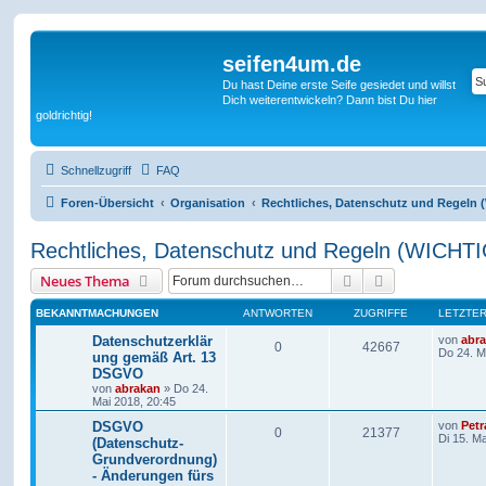
seifen4um.de
Du hast Deine erste Seife gesiedet und willst
Dich weiterentwickeln? Dann bist Du hier
goldrichtig!
Schnellzugriff
FAQ
Foren-Übersicht
Organisation
Rechtliches, Datenschutz und Regeln (
Rechtliches, Datenschutz und Regeln (WICHTIG 
Suche
Erweiterte Suc
Neues Thema
BEKANNTMACHUNGEN
ANTWORTEN
ZUGRIFFE
LETZTER
Datenschutzerklär
von
abr
0
42667
Do 24. M
ung gemäß Art. 13
DSGVO
von
abrakan
» Do 24.
Mai 2018, 20:45
DSGVO
von
Petr
0
21377
Di 15. M
(Datenschutz-
Grundverordnung)
- Änderungen fürs