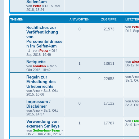
Seifen4um
von
Petra
» Di 15. Mai
2018, 13:24
THEMEN
ANTWORTEN
ZUGRIFFE
LETZTER
Rechtliches zur
von
Petr
0
21573
Di 4. Se
Veröffentlichung
von
Personenbildnisse
n im Seifen4um
von
Petra
» Di 4.
Sep 2018, 19:49
Netiquette
von
abr
1
13611
Do 12. N
von
abrakan
» Mo 5.
Okt 2015, 18:42
Regeln zur
von
Arno
0
22658
Sa 3. Ok
Einhaltung des
Urheberrechts
von
Arno
» Sa 3. Okt
2015, 16:06
Impressum /
von
Arno
0
17122
Sa 3. Ok
Disclaimer
von
Arno
» Sa 3. Okt
2015, 14:37
Verwendung von
von
Frau
1
17787
So 9. No
externen Smileys
von
Seifen4um-Team
»
Do 23. Jun 2016, 22:32