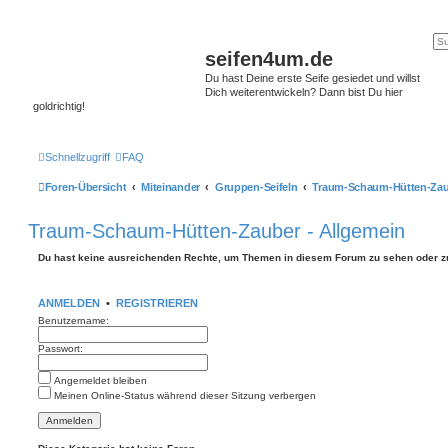
seifen4um.de
Du hast Deine erste Seife gesiedet und willst
Dich weiterentwickeln? Dann bist Du hier
goldrichtig!
Schnellzugriff
FAQ
Foren-Übersicht
Miteinander
Gruppen-Seifeln
Traum-Schaum-Hütten-Zau
Traum-Schaum-Hütten-Zauber - Allgemein
Du hast keine ausreichenden Rechte, um Themen in diesem Forum zu sehen oder z
ANMELDEN
•
REGISTRIEREN
Benutzername:
Passwort:
Angemeldet bleiben
Meinen Online-Status während dieser Sitzung verbergen