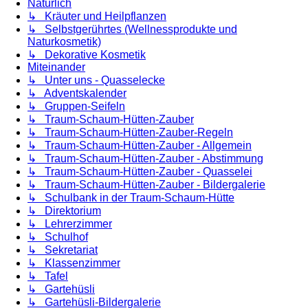
Natürlich
↳ Kräuter und Heilpflanzen
↳ Selbstgerührtes (Wellnessprodukte und
Naturkosmetik)
↳ Dekorative Kosmetik
Miteinander
↳ Unter uns - Quasselecke
↳ Adventskalender
↳ Gruppen-Seifeln
↳ Traum-Schaum-Hütten-Zauber
↳ Traum-Schaum-Hütten-Zauber-Regeln
↳ Traum-Schaum-Hütten-Zauber - Allgemein
↳ Traum-Schaum-Hütten-Zauber - Abstimmung
↳ Traum-Schaum-Hütten-Zauber - Quasselei
↳ Traum-Schaum-Hütten-Zauber - Bildergalerie
↳ Schulbank in der Traum-Schaum-Hütte
↳ Direktorium
↳ Lehrerzimmer
↳ Schulhof
↳ Sekretariat
↳ Klassenzimmer
↳ Tafel
↳ Gartehüsli
↳ Gartehüsli-Bildergalerie