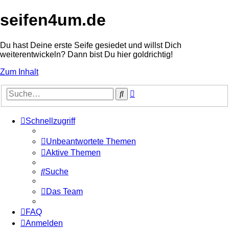
seifen4um.de
Du hast Deine erste Seife gesiedet und willst Dich
weiterentwickeln? Dann bist Du hier goldrichtig!
Zum Inhalt
Erweiterte
Suche
Suche
Schnellzugriff
Unbeantwortete Themen
Aktive Themen
Suche
Das Team
FAQ
Anmelden