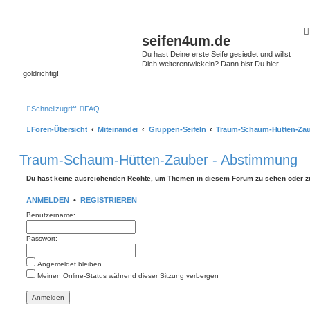
seifen4um.de
Du hast Deine erste Seife gesiedet und willst
Dich weiterentwickeln? Dann bist Du hier
goldrichtig!
Schnellzugriff
FAQ
Foren-Übersicht
Miteinander
Gruppen-Seifeln
Traum-Schaum-Hütten-Zau
Traum-Schaum-Hütten-Zauber - Abstimmung
Du hast keine ausreichenden Rechte, um Themen in diesem Forum zu sehen oder z
ANMELDEN
•
REGISTRIEREN
Benutzername:
Passwort:
Angemeldet bleiben
Meinen Online-Status während dieser Sitzung verbergen