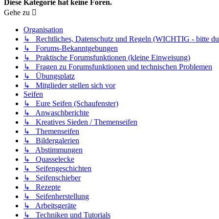
Diese Kategorie hat keine Foren.
Gehe zu
Organisation
↳ Rechtliches, Datenschutz und Regeln (WICHTIG - bitte dur
↳ Forums-Bekanntgebungen
↳ Praktische Forumsfunktionen (kleine Einweisung)
↳ Fragen zu Forumsfunktionen und technischen Problemen
↳ Übungsplatz
↳ Mitglieder stellen sich vor
Seifen
↳ Eure Seifen (Schaufenster)
↳ Anwaschberichte
↳ Kreatives Sieden / Themenseifen
↳ Themenseifen
↳ Bildergalerien
↳ Abstimmungen
↳ Quasselecke
↳ Seifengeschichten
↳ Seifenschieber
↳ Rezepte
↳ Seifenherstellung
↳ Arbeitsgeräte
↳ Techniken und Tutorials