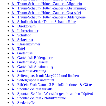
↳ Traum-Schaum-Hütten-Zauber - Allgemein
↳ Traum-Schaum-Hütten-Zauber - Abstimmung
↳ Traum-Schaum-Hütten-Zauber - Quasselei
↳ Traum-Schaum-Hütten-Zauber - Bildergalerie
↳ Schulbank in der Traum-Schaum-Hütte
↳ Direktorium
↳ Lehrerzimmer
↳ Schulhof
↳ Sekretariat
↳ Klassenzimmer
↳ Tafel
↳ Gartehüsli
↳ Gartehüsli-Bildergalerie
↳ Gartehüsli-Quasselei
↳ Gartehüsli-Abstimmung
↳ Gartehüsli-Planung
↳ Seifenquatsch mit Mary2222 und linchen
↳ Seifelgruppe Kunterbunt
↳ R(h)ein Froh Natur - 3 Rheinländerinnen & Gäste
↳ Spontan-Seifeln für alle
↳ Spontan-Seifeln - Wer steht gerade an den Töpfen?
↳ Spontan-Seifeln - Notrufzentrale
↳ Siedertreffen