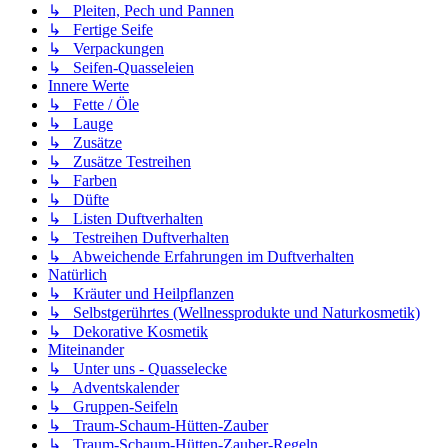
↳ Pleiten, Pech und Pannen
↳ Fertige Seife
↳ Verpackungen
↳ Seifen-Quasseleien
Innere Werte
↳ Fette / Öle
↳ Lauge
↳ Zusätze
↳ Zusätze Testreihen
↳ Farben
↳ Düfte
↳ Listen Duftverhalten
↳ Testreihen Duftverhalten
↳ Abweichende Erfahrungen im Duftverhalten
Natürlich
↳ Kräuter und Heilpflanzen
↳ Selbstgerührtes (Wellnessprodukte und Naturkosmetik)
↳ Dekorative Kosmetik
Miteinander
↳ Unter uns - Quasselecke
↳ Adventskalender
↳ Gruppen-Seifeln
↳ Traum-Schaum-Hütten-Zauber
↳ Traum-Schaum-Hütten-Zauber-Regeln