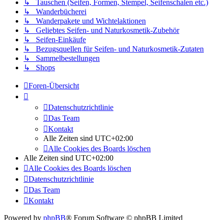
↳ Tauschen (Seifen, Formen, Stempel, Seifenschalen etc.)
↳ Wanderbücherei
↳ Wanderpakete und Wichtelaktionen
↳ Geliebtes Seifen- und Naturkosmetik-Zubehör
↳ Seifen-Einkäufe
↳ Bezugsquellen für Seifen- und Naturkosmetik-Zutaten
↳ Sammelbestellungen
↳ Shops
Foren-Übersicht
Datenschutzrichtlinie
Das Team
Kontakt
Alle Zeiten sind
UTC+02:00
Alle Cookies des Boards löschen
Alle Zeiten sind
UTC+02:00
Alle Cookies des Boards löschen
Datenschutzrichtlinie
Das Team
Kontakt
Powered by
phpBB
® Forum Software © phpBB Limited