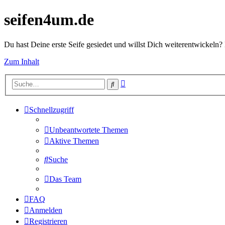
seifen4um.de
Du hast Deine erste Seife gesiedet und willst Dich weiterentwickeln? 
Zum Inhalt
Erweiterte
Suche
Suche
Schnellzugriff
Unbeantwortete Themen
Aktive Themen
Suche
Das Team
FAQ
Anmelden
Registrieren