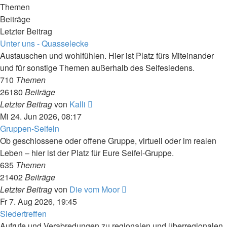
Themen
Beiträge
Letzter Beitrag
Unter uns - Quasselecke
Austauschen und wohlfühlen. Hier ist Platz fürs Miteinander
und für sonstige Themen außerhalb des Seifesiedens.
710
Themen
26180
Beiträge
Neuester
Letzter Beitrag
von
Kalli
Beitrag
Mi 24. Jun 2026, 08:17
Gruppen-Seifeln
Ob geschlossene oder offene Gruppe, virtuell oder im realen
Leben – hier ist der Platz für Eure Seifel-Gruppe.
635
Themen
21402
Beiträge
Neuester
Letzter Beitrag
von
Die vom Moor
Beitrag
Fr 7. Aug 2026, 19:45
Siedertreffen
Aufrufe und Verabredungen zu regionalen und überregionalen