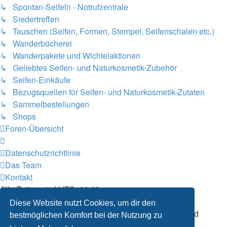
↳ Spontan-Seifeln - Notrufzentrale
↳ Siedertreffen
↳ Tauschen (Seifen, Formen, Stempel, Seifenschalen etc.)
↳ Wanderbücherei
↳ Wanderpakete und Wichtelaktionen
↳ Geliebtes Seifen- und Naturkosmetik-Zubehör
↳ Seifen-Einkäufe
↳ Bezugsquellen für Seifen- und Naturkosmetik-Zutaten
↳ Sammelbestellungen
↳ Shops
Foren-Übersicht
Datenschutzrichtlinie
Das Team
Kontakt
Alle Zeiten sind
UTC+02:00
Alle Cookies des Boards löschen
Diese Website nutzt Cookies, um dir den
Powered by
phpBB
® Forum Software © phpBB Limited
bestmöglichen Komfort bei der Nutzung zu
Deutsche Übersetzung durch
phpBB.de