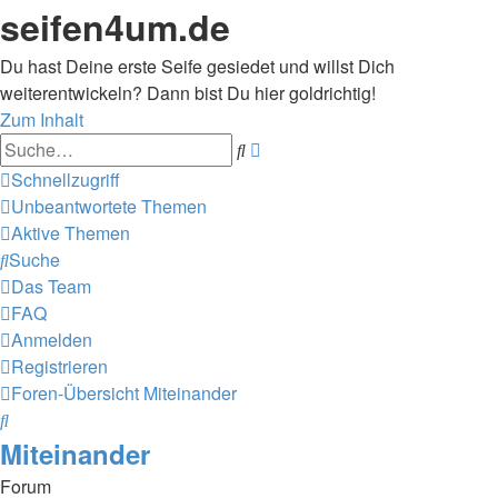
seifen4um.de
Du hast Deine erste Seife gesiedet und willst Dich
weiterentwickeln? Dann bist Du hier goldrichtig!
Zum Inhalt
Erweiterte
Suche
Suche
Schnellzugriff
Unbeantwortete Themen
Aktive Themen
Suche
Das Team
FAQ
Anmelden
Registrieren
Foren-Übersicht
Miteinander
Suche
Miteinander
Forum