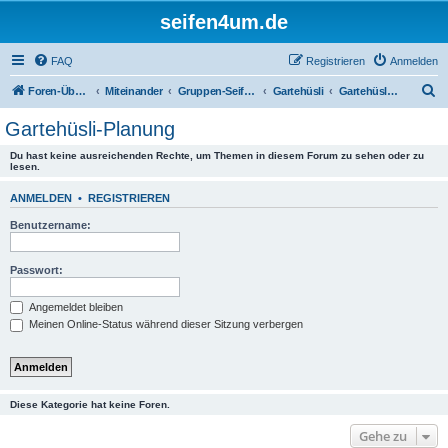
seifen4um.de
FAQ
Registrieren
Anmelden
S
Foren-Übersicht
Miteinander
Gruppen-Seifeln
Gartehüsli
Gartehüsli-Planung
u
Gartehüsli-Planung
c
Du hast keine ausreichenden Rechte, um Themen in diesem Forum zu sehen oder zu
h
lesen.
e
ANMELDEN
•
REGISTRIEREN
Benutzername:
Passwort:
Angemeldet bleiben
Meinen Online-Status während dieser Sitzung verbergen
Diese Kategorie hat keine Foren.
Gehe zu