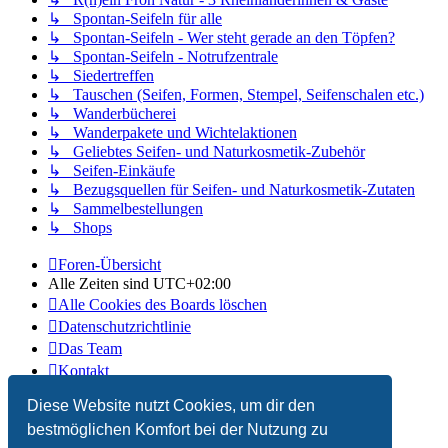
↳ Spontan-Seifeln für alle
↳ Spontan-Seifeln - Wer steht gerade an den Töpfen?
↳ Spontan-Seifeln - Notrufzentrale
↳ Siedertreffen
↳ Tauschen (Seifen, Formen, Stempel, Seifenschalen etc.)
↳ Wanderbücherei
↳ Wanderpakete und Wichtelaktionen
↳ Geliebtes Seifen- und Naturkosmetik-Zubehör
↳ Seifen-Einkäufe
↳ Bezugsquellen für Seifen- und Naturkosmetik-Zutaten
↳ Sammelbestellungen
↳ Shops
Foren-Übersicht
Alle Zeiten sind
UTC+02:00
Alle Cookies des Boards löschen
Datenschutzrichtlinie
Das Team
Kontakt
Diese Website nutzt Cookies, um dir den
Powered by
phpBB
® Forum Software © phpBB Limited
Deutsche Übersetzung durch
phpBB.de
bestmöglichen Komfort bei der Nutzung zu