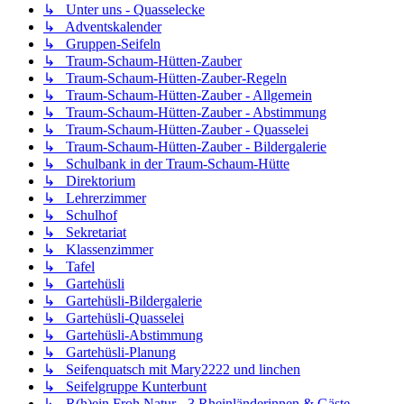
↳ Unter uns - Quasselecke
↳ Adventskalender
↳ Gruppen-Seifeln
↳ Traum-Schaum-Hütten-Zauber
↳ Traum-Schaum-Hütten-Zauber-Regeln
↳ Traum-Schaum-Hütten-Zauber - Allgemein
↳ Traum-Schaum-Hütten-Zauber - Abstimmung
↳ Traum-Schaum-Hütten-Zauber - Quasselei
↳ Traum-Schaum-Hütten-Zauber - Bildergalerie
↳ Schulbank in der Traum-Schaum-Hütte
↳ Direktorium
↳ Lehrerzimmer
↳ Schulhof
↳ Sekretariat
↳ Klassenzimmer
↳ Tafel
↳ Gartehüsli
↳ Gartehüsli-Bildergalerie
↳ Gartehüsli-Quasselei
↳ Gartehüsli-Abstimmung
↳ Gartehüsli-Planung
↳ Seifenquatsch mit Mary2222 und linchen
↳ Seifelgruppe Kunterbunt
↳ R(h)ein Froh Natur - 3 Rheinländerinnen & Gäste