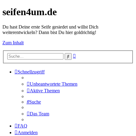
seifen4um.de
Du hast Deine erste Seife gesiedet und willst Dich
weiterentwickeln? Dann bist Du hier goldrichtig!
Zum Inhalt
Erweiterte
Suche
Suche
Schnellzugriff
Unbeantwortete Themen
Aktive Themen
Suche
Das Team
FAQ
Anmelden