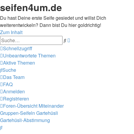
seifen4um.de
Du hast Deine erste Seife gesiedet und willst Dich
weiterentwickeln? Dann bist Du hier goldrichtig!
Zum Inhalt
Erweiterte
Suche
Suche
Schnellzugriff
Unbeantwortete Themen
Aktive Themen
Suche
Das Team
FAQ
Anmelden
Registrieren
Foren-Übersicht
Miteinander
Gruppen-Seifeln
Gartehüsli
Gartehüsli-Abstimmung
Suche