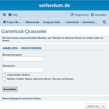
seifen4um.de
FAQ
Registrieren
Anmelden
S
Foren-Übersicht
Miteinander
Gruppen-Seifeln
Gartehüsli
Gartehüsli-Quasselei
u
Gartehüsli-Quasselei
c
Du hast keine ausreichenden Rechte, um Themen in diesem Forum zu sehen oder zu
h
lesen.
e
ANMELDEN
•
REGISTRIEREN
Benutzername:
Passwort:
Angemeldet bleiben
Meinen Online-Status während dieser Sitzung verbergen
Diese Kategorie hat keine Foren.
Gehe zu