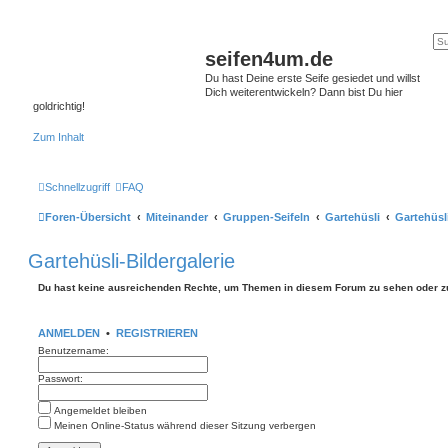
seifen4um.de
Du hast Deine erste Seife gesiedet und willst
Dich weiterentwickeln? Dann bist Du hier
goldrichtig!
Zum Inhalt
Schnellzugriff
FAQ
Foren-Übersicht
Miteinander
Gruppen-Seifeln
Gartehüsli
Gartehüsli
Gartehüsli-Bildergalerie
Du hast keine ausreichenden Rechte, um Themen in diesem Forum zu sehen oder z
ANMELDEN
•
REGISTRIEREN
Benutzername:
Passwort:
Angemeldet bleiben
Meinen Online-Status während dieser Sitzung verbergen