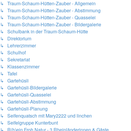
↳ Traum-Schaum-Hütten-Zauber - Allgemein
↳ Traum-Schaum-Hütten-Zauber - Abstimmung
↳ Traum-Schaum-Hütten-Zauber - Quasselei
↳ Traum-Schaum-Hütten-Zauber - Bildergalerie
↳ Schulbank in der Traum-Schaum-Hütte
↳ Direktorium
↳ Lehrerzimmer
↳ Schulhof
↳ Sekretariat
↳ Klassenzimmer
↳ Tafel
↳ Gartehüsli
↳ Gartehüsli-Bildergalerie
↳ Gartehüsli-Quasselei
↳ Gartehüsli-Abstimmung
↳ Gartehüsli-Planung
↳ Seifenquatsch mit Mary2222 und linchen
↳ Seifelgruppe Kunterbunt
↳ R(h)ein Froh Natur - 3 Rheinländerinnen & Gäste