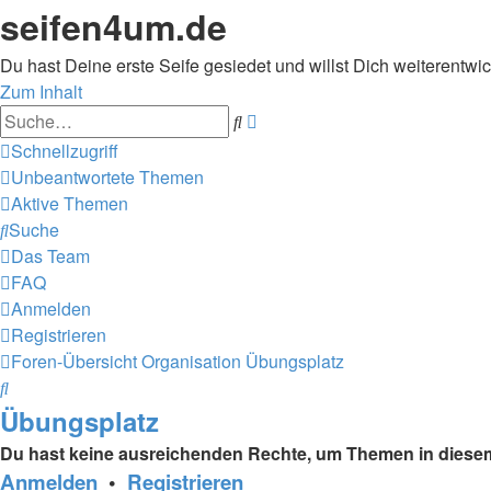
seifen4um.de
Du hast Deine erste Seife gesiedet und willst Dich weiterentwic
Zum Inhalt
Erweiterte
Suche
Suche
Schnellzugriff
Unbeantwortete Themen
Aktive Themen
Suche
Das Team
FAQ
Anmelden
Registrieren
Foren-Übersicht
Organisation
Übungsplatz
Suche
Übungsplatz
Du hast keine ausreichenden Rechte, um Themen in diesem
Anmelden
•
Registrieren