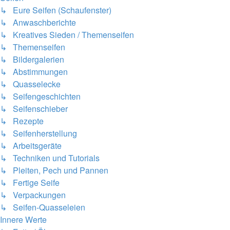
↳ Eure Seifen (Schaufenster)
↳ Anwaschberichte
↳ Kreatives Sieden / Themenseifen
↳ Themenseifen
↳ Bildergalerien
↳ Abstimmungen
↳ Quasselecke
↳ Seifengeschichten
↳ Seifenschieber
↳ Rezepte
↳ Seifenherstellung
↳ Arbeitsgeräte
↳ Techniken und Tutorials
↳ Pleiten, Pech und Pannen
↳ Fertige Seife
↳ Verpackungen
↳ Seifen-Quasseleien
Innere Werte