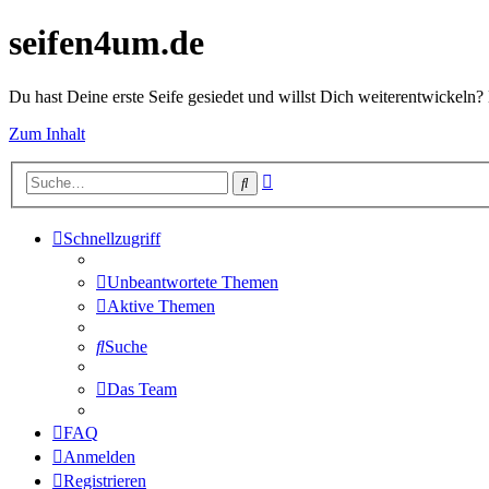
seifen4um.de
Du hast Deine erste Seife gesiedet und willst Dich weiterentwickeln? 
Zum Inhalt
Erweiterte
Suche
Suche
Schnellzugriff
Unbeantwortete Themen
Aktive Themen
Suche
Das Team
FAQ
Anmelden
Registrieren