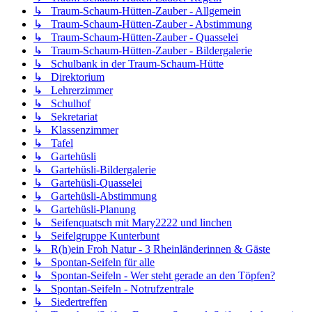
↳ Traum-Schaum-Hütten-Zauber - Allgemein
↳ Traum-Schaum-Hütten-Zauber - Abstimmung
↳ Traum-Schaum-Hütten-Zauber - Quasselei
↳ Traum-Schaum-Hütten-Zauber - Bildergalerie
↳ Schulbank in der Traum-Schaum-Hütte
↳ Direktorium
↳ Lehrerzimmer
↳ Schulhof
↳ Sekretariat
↳ Klassenzimmer
↳ Tafel
↳ Gartehüsli
↳ Gartehüsli-Bildergalerie
↳ Gartehüsli-Quasselei
↳ Gartehüsli-Abstimmung
↳ Gartehüsli-Planung
↳ Seifenquatsch mit Mary2222 und linchen
↳ Seifelgruppe Kunterbunt
↳ R(h)ein Froh Natur - 3 Rheinländerinnen & Gäste
↳ Spontan-Seifeln für alle
↳ Spontan-Seifeln - Wer steht gerade an den Töpfen?
↳ Spontan-Seifeln - Notrufzentrale
↳ Siedertreffen