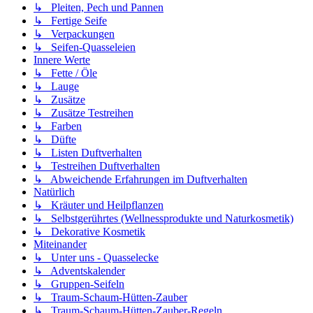
↳ Pleiten, Pech und Pannen
↳ Fertige Seife
↳ Verpackungen
↳ Seifen-Quasseleien
Innere Werte
↳ Fette / Öle
↳ Lauge
↳ Zusätze
↳ Zusätze Testreihen
↳ Farben
↳ Düfte
↳ Listen Duftverhalten
↳ Testreihen Duftverhalten
↳ Abweichende Erfahrungen im Duftverhalten
Natürlich
↳ Kräuter und Heilpflanzen
↳ Selbstgerührtes (Wellnessprodukte und Naturkosmetik)
↳ Dekorative Kosmetik
Miteinander
↳ Unter uns - Quasselecke
↳ Adventskalender
↳ Gruppen-Seifeln
↳ Traum-Schaum-Hütten-Zauber
↳ Traum-Schaum-Hütten-Zauber-Regeln