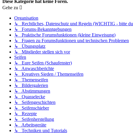
Diese Kategorie hat keine Foren.
Gehe zu
Organisation
↳ Rechtliches, Datenschutz und Regeln (WICHTIG - bitte dur
↳ Forums-Bekanntgebungen
↳ Praktische Forumsfunktionen (kleine Einweisung)
↳ Fragen zu Forumsfunktionen und technischen Problemen
↳ Übungsplatz
↳ Mitglieder stellen sich vor
Seifen
↳ Eure Seifen (Schaufenster)
↳ Anwaschberichte
↳ Kreatives Sieden / Themenseifen
↳ Themenseifen
↳ Bildergalerien
↳ Abstimmungen
↳ Quasselecke
↳ Seifengeschichten
↳ Seifenschieber
↳ Rezepte
↳ Seifenherstellung
↳ Arbeitsgeräte
↳ Techniken und Tutorials