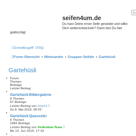
seifen4um.de
Du hast Deine erste Seife gesiedet und willst
Dich weiterentwickeln? Dann bist Du hier
goldrichtig!
Schnellzugriff
FAQ
Foren-Übersicht
Miteinander
Gruppen-Seifeln
Gartehüsli
Gartehüsli
Forum
Themen
Beiträge
Letzter Beitrag
Gartehüsli-Bildergalerie
8
Themen
97
Beiträge
N
Letzter Beitrag
von
Amy14
e
So 8. Mai 2016, 08:55
u
e
Gartehüsli-Quasselei
s
6
Themen
t
1966
Beiträge
e
N
Letzter Beitrag
von
Seifen4um-Team
r
e
Mo 13. Jun 2016, 17:16
B
u
e