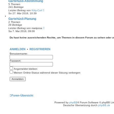
e
Gartehüsli-Abstimmung
i
s
5
Themen
t
t
241
Beiträge
r
e
N
Letzter Beitrag
von
Kitty-Curl
a
r
e
g
So 27. Mär 2016, 10:39
B
u
e
e
Gartehüsli-Planung
i
s
2
Themen
t
t
29
Beiträge
r
e
N
Letzter Beitrag
von
mariposa
a
r
e
g
Sa 7. Mai 2016, 09:06
B
u
e
e
Du hast keine ausreichenden Rechte, um Themen in diesem Forum zu sehen oder z
i
s
t
t
r
e
a
r
g
ANMELDEN
•
REGISTRIEREN
B
e
Benutzername:
i
t
Passwort:
r
a
g
Angemeldet bleiben
Meinen Online-Status während dieser Sitzung verbergen
Foren-Übersicht
Powered by
phpBB
® Forum Software © phpBB Lim
Deutsche Übersetzung durch
phpBB.de