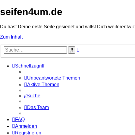
seifen4um.de
Du hast Deine erste Seife gesiedet und willst Dich weiterentwic
Zum Inhalt
Erweiterte
Suche
Suche
Schnellzugriff
Unbeantwortete Themen
Aktive Themen
Suche
Das Team
FAQ
Anmelden
Registrieren