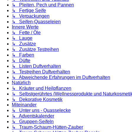
↳ Pleiten, Pech und Pannen
↳ Fertige Seife
↳ Verpackungen
↳ Seifen-Quasseleien
Innere Werte
↳ Fette / Öle
↳ Lauge
↳ Zusätze
↳ Zusätze Testreihen
↳ Farben
↳ Düfte
↳ Listen Duftverhalten
↳ Testreihen Duftverhalten
↳ Abweichende Erfahrungen im Duftverhalten
Natürlich
↳ Kräuter und Heilpflanzen
↳ Selbstgerührtes (Wellnessprodukte und Naturkosmeti
↳ Dekorative Kosmetik
Miteinander
↳ Unter uns - Quasselecke
↳ Adventskalender
↳ Gruppen-Seifeln
↳ Traum-Schaum-Hütten-Zauber