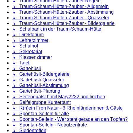
↳ Traum-Schaum-Hütten-Zauber-Regeln
↳ Traum-Schaum-Hütten-Zauber - Allgemein
↳ Traum-Schaum-Hütten-Zauber - Abstimmung
↳ Traum-Schaum-Hütten-Zauber - Quasselei
↳ Traum-Schaum-Hütten-Zauber - Bildergalerie
↳ Schulbank in der Traum-Schaum-Hütte
↳ Direktorium
↳ Lehrerzimmer
↳ Schulhof
↳ Sekretariat
↳ Klassenzimmer
↳ Tafel
↳ Gartehüsli
↳ Gartehüsli-Bildergalerie
↳ Gartehüsli-Quasselei
↳ Gartehüsli-Abstimmung
↳ Gartehüsli-Planung
↳ Seifenquatsch mit Mary2222 und linchen
↳ Seifelgruppe Kunterbunt
↳ R(h)ein Froh Natur - 3 Rheinländerinnen & Gäste
↳ Spontan-Seifeln für alle
↳ Spontan-Seifeln - Wer steht gerade an den Töpfen?
↳ Spontan-Seifeln - Notrufzentrale
↳ Siedertreffen