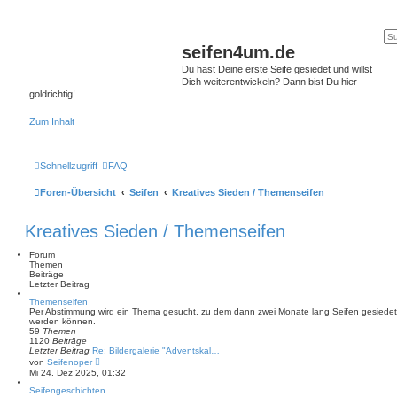
seifen4um.de
Du hast Deine erste Seife gesiedet und willst
Dich weiterentwickeln? Dann bist Du hier
goldrichtig!
Zum Inhalt
Schnellzugriff
FAQ
Foren-Übersicht
Seifen
Kreatives Sieden / Themenseifen
Kreatives Sieden / Themenseifen
Forum
Themen
Beiträge
Letzter Beitrag
Themenseifen
Per Abstimmung wird ein Thema gesucht, zu dem dann zwei Monate lang Seifen gesiedet un
werden können.
59
Themen
1120
Beiträge
Letzter Beitrag
Re: Bildergalerie "Adventskal…
N
von
Seifenoper
e
Mi 24. Dez 2025, 01:32
u
e
Seifengeschichten