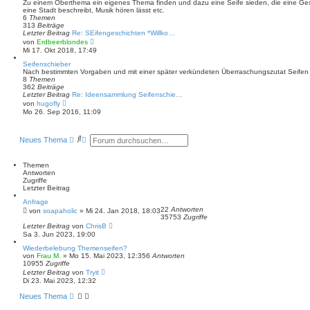
s
Zu einem Oberthema ein eigenes Thema finden und dazu eine Seife sieden, die eine Geschi
t
eine Stadt beschreibt, Musik hören lässt etc.
e
6
Themen
r
313
Beiträge
B
Letzter Beitrag
Re: SEifengeschichten *Willko…
e
N
von
Erdbeerblondes
i
e
Mi 17. Okt 2018, 17:49
t
u
r
e
Seifenschieber
a
s
Nach bestimmten Vorgaben und mit einer später verkündeten Überraschungszutat Seifen
g
t
8
Themen
e
362
Beiträge
r
Letzter Beitrag
Re: Ideensammlung Seifenschie…
B
N
von
hugofly
e
e
Mo 26. Sep 2016, 11:09
i
u
t
e
r
s
S
E
a
Neues Thema
t
u
r
g
e
c
w
r
B
h
e
Themen
e
e
i
Antworten
i
t
Zugriffe
t
e
Letzter Beitrag
r
r
a
Anfrage
t
g
22
Antworten
von
soapaholic
» Mi 24. Jan 2018, 18:03
e
35753
Zugriffe
S
Letzter Beitrag
von
ChrisB
u
Sa 3. Jun 2023, 19:00
c
h
Wiederbelebung Themenseifen?
e
von
Frau M.
» Mo 15. Mai 2023, 12:35
6
Antworten
10955
Zugriffe
Letzter Beitrag
von
Tryit
Di 23. Mai 2023, 12:32
Neues Thema