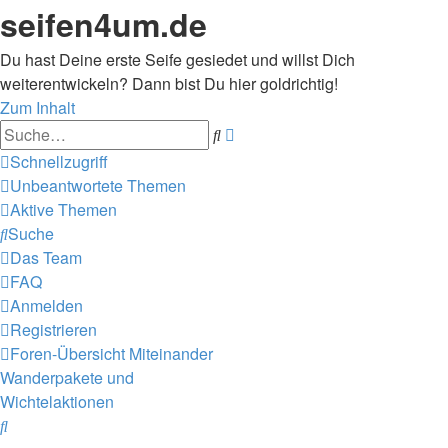
seifen4um.de
Du hast Deine erste Seife gesiedet und willst Dich
weiterentwickeln? Dann bist Du hier goldrichtig!
Zum Inhalt
Erweiterte
Suche
Suche
Schnellzugriff
Unbeantwortete Themen
Aktive Themen
Suche
Das Team
FAQ
Anmelden
Registrieren
Foren-Übersicht
Miteinander
Wanderpakete und
Wichtelaktionen
Suche