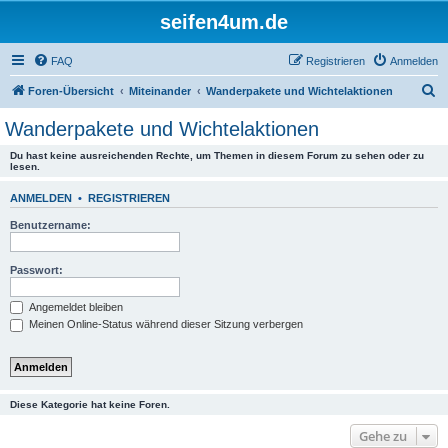
seifen4um.de
FAQ
Registrieren
Anmelden
S
Foren-Übersicht
Miteinander
Wanderpakete und Wichtelaktionen
u
Wanderpakete und Wichtelaktionen
c
Du hast keine ausreichenden Rechte, um Themen in diesem Forum zu sehen oder zu
h
lesen.
e
ANMELDEN
•
REGISTRIEREN
Benutzername:
Passwort:
Angemeldet bleiben
Meinen Online-Status während dieser Sitzung verbergen
Diese Kategorie hat keine Foren.
Gehe zu