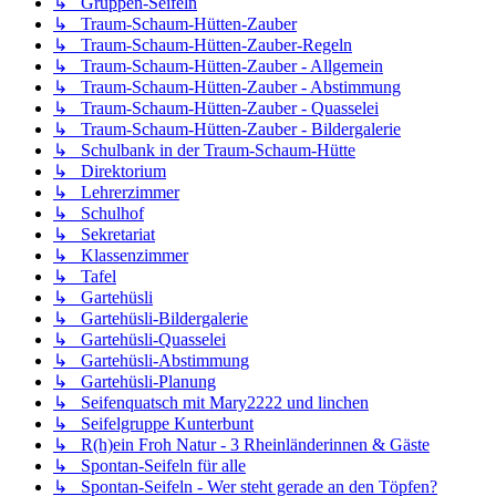
↳ Gruppen-Seifeln
↳ Traum-Schaum-Hütten-Zauber
↳ Traum-Schaum-Hütten-Zauber-Regeln
↳ Traum-Schaum-Hütten-Zauber - Allgemein
↳ Traum-Schaum-Hütten-Zauber - Abstimmung
↳ Traum-Schaum-Hütten-Zauber - Quasselei
↳ Traum-Schaum-Hütten-Zauber - Bildergalerie
↳ Schulbank in der Traum-Schaum-Hütte
↳ Direktorium
↳ Lehrerzimmer
↳ Schulhof
↳ Sekretariat
↳ Klassenzimmer
↳ Tafel
↳ Gartehüsli
↳ Gartehüsli-Bildergalerie
↳ Gartehüsli-Quasselei
↳ Gartehüsli-Abstimmung
↳ Gartehüsli-Planung
↳ Seifenquatsch mit Mary2222 und linchen
↳ Seifelgruppe Kunterbunt
↳ R(h)ein Froh Natur - 3 Rheinländerinnen & Gäste
↳ Spontan-Seifeln für alle
↳ Spontan-Seifeln - Wer steht gerade an den Töpfen?