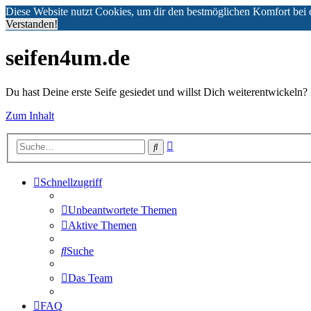
Diese Website nutzt Cookies, um dir den bestmöglichen Komfort bei 
Verstanden!
seifen4um.de
Du hast Deine erste Seife gesiedet und willst Dich weiterentwickeln? 
Zum Inhalt
Erweiterte
Suche
Suche
Schnellzugriff
Unbeantwortete Themen
Aktive Themen
Suche
Das Team
FAQ