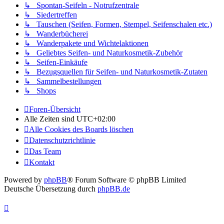
↳ Spontan-Seifeln - Notrufzentrale
↳ Siedertreffen
↳ Tauschen (Seifen, Formen, Stempel, Seifenschalen etc.)
↳ Wanderbücherei
↳ Wanderpakete und Wichtelaktionen
↳ Geliebtes Seifen- und Naturkosmetik-Zubehör
↳ Seifen-Einkäufe
↳ Bezugsquellen für Seifen- und Naturkosmetik-Zutaten
↳ Sammelbestellungen
↳ Shops
Foren-Übersicht
Alle Zeiten sind
UTC+02:00
Alle Cookies des Boards löschen
Datenschutzrichtlinie
Das Team
Kontakt
Powered by
phpBB
® Forum Software © phpBB Limited
Deutsche Übersetzung durch
phpBB.de