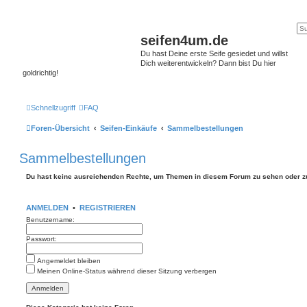
seifen4um.de
Du hast Deine erste Seife gesiedet und willst
Dich weiterentwickeln? Dann bist Du hier
goldrichtig!
Schnellzugriff
FAQ
Foren-Übersicht
Seifen-Einkäufe
Sammelbestellungen
Sammelbestellungen
Du hast keine ausreichenden Rechte, um Themen in diesem Forum zu sehen oder z
ANMELDEN
•
REGISTRIEREN
Benutzername:
Passwort:
Angemeldet bleiben
Meinen Online-Status während dieser Sitzung verbergen