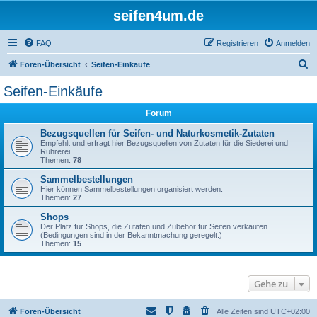
seifen4um.de
FAQ
Registrieren
Anmelden
S
Foren-Übersicht
Seifen-Einkäufe
u
Seifen-Einkäufe
c
Forum
h
e
Bezugsquellen für Seifen- und Naturkosmetik-Zutaten
Empfehlt und erfragt hier Bezugsquellen von Zutaten für die Siederei und
Rührerei.
Themen:
78
Sammelbestellungen
Hier können Sammelbestellungen organisiert werden.
Themen:
27
Shops
Der Platz für Shops, die Zutaten und Zubehör für Seifen verkaufen
(Bedingungen sind in der Bekanntmachung geregelt.)
Themen:
15
Gehe zu
Foren-Übersicht
Alle Zeiten sind
UTC+02:00