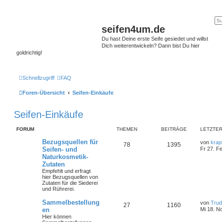
seifen4um.de
Du hast Deine erste Seife gesiedet und willst
Dich weiterentwickeln? Dann bist Du hier
goldrichtig!
Schnellzugriff
FAQ
Foren-Übersicht
Seifen-Einkäufe
Seifen-Einkäufe
FORUM
THEMEN
BEITRÄGE
LETZTER
Bezugsquellen für
von
krap
78
1395
Seifen- und
Fr 27. F
Naturkosmetik-
Zutaten
Empfehlt und erfragt
hier Bezugsquellen von
Zutaten für die Siederei
und Rührerei.
Sammelbestellung
von
Tru
27
1160
en
Mi 18. N
Hier können