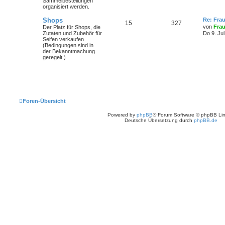
Sammelbestellungen
organisiert werden.
Shops
Re: Fra
15
327
von
Frau
Der Platz für Shops, die
Zutaten und Zubehör für
Do 9. Ju
Seifen verkaufen
(Bedingungen sind in
der Bekanntmachung
geregelt.)
Foren-Übersicht
Powered by
phpBB
® Forum Software © phpBB Lim
Deutsche Übersetzung durch
phpBB.de