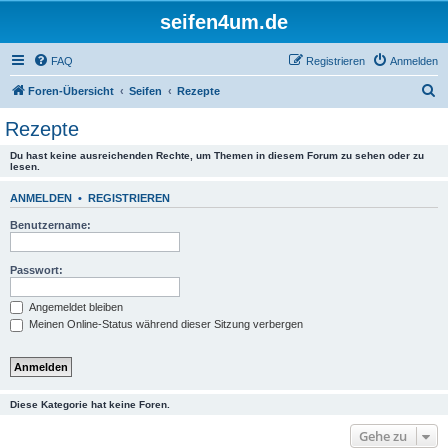
seifen4um.de
FAQ
Registrieren
Anmelden
S
Foren-Übersicht
Seifen
Rezepte
u
Rezepte
c
Du hast keine ausreichenden Rechte, um Themen in diesem Forum zu sehen oder zu
h
lesen.
e
ANMELDEN
•
REGISTRIEREN
Benutzername:
Passwort:
Angemeldet bleiben
Meinen Online-Status während dieser Sitzung verbergen
Diese Kategorie hat keine Foren.
Gehe zu