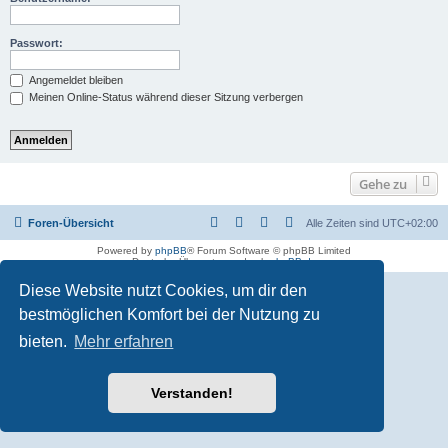
Passwort:
Angemeldet bleiben
Meinen Online-Status während dieser Sitzung verbergen
Gehe zu
Foren-Übersicht
Alle Zeiten sind
UTC+02:00
Powered by
phpBB
® Forum Software © phpBB Limited
Deutsche Übersetzung durch
phpBB.de
Diese Website nutzt Cookies, um dir den
bestmöglichen Komfort bei der Nutzung zu
bieten.
Mehr erfahren
Verstanden!