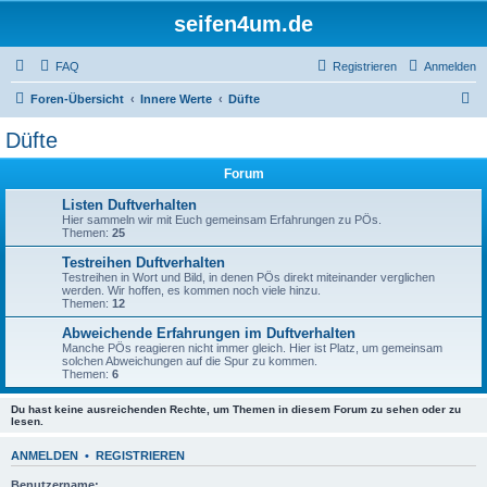
seifen4um.de
FAQ
Registrieren
Anmelden
S
Foren-Übersicht
Innere Werte
Düfte
u
Düfte
c
Forum
h
e
Listen Duftverhalten
Hier sammeln wir mit Euch gemeinsam Erfahrungen zu PÖs.
Themen:
25
Testreihen Duftverhalten
Testreihen in Wort und Bild, in denen PÖs direkt miteinander verglichen
werden. Wir hoffen, es kommen noch viele hinzu.
Themen:
12
Abweichende Erfahrungen im Duftverhalten
Manche PÖs reagieren nicht immer gleich. Hier ist Platz, um gemeinsam
solchen Abweichungen auf die Spur zu kommen.
Themen:
6
Du hast keine ausreichenden Rechte, um Themen in diesem Forum zu sehen oder zu
lesen.
ANMELDEN
•
REGISTRIEREN
Benutzername: