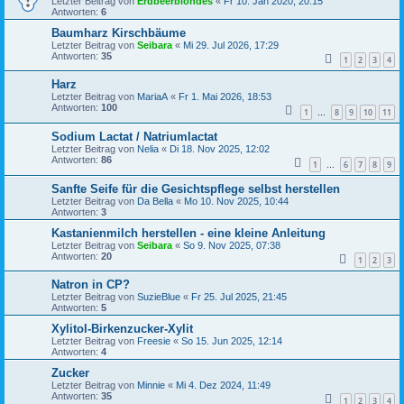
Letzter Beitrag von
Erdbeerblondes
«
Fr 10. Jan 2020, 20:15
Antworten:
6
Baumharz Kirschbäume
Letzter Beitrag von
Seibara
«
Mi 29. Jul 2026, 17:29
Antworten:
35
1
2
3
4
Harz
Letzter Beitrag von
MariaA
«
Fr 1. Mai 2026, 18:53
Antworten:
100
1
8
9
10
11
…
Sodium Lactat / Natriumlactat
Letzter Beitrag von
Nelia
«
Di 18. Nov 2025, 12:02
Antworten:
86
1
6
7
8
9
…
Sanfte Seife für die Gesichtspflege selbst herstellen
Letzter Beitrag von
Da Bella
«
Mo 10. Nov 2025, 10:44
Antworten:
3
Kastanienmilch herstellen - eine kleine Anleitung
Letzter Beitrag von
Seibara
«
So 9. Nov 2025, 07:38
Antworten:
20
1
2
3
Natron in CP?
Letzter Beitrag von
SuzieBlue
«
Fr 25. Jul 2025, 21:45
Antworten:
5
Xylitol-Birkenzucker-Xylit
Letzter Beitrag von
Freesie
«
So 15. Jun 2025, 12:14
Antworten:
4
Zucker
Letzter Beitrag von
Minnie
«
Mi 4. Dez 2024, 11:49
Antworten:
35
1
2
3
4