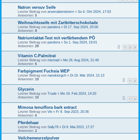
Natron versuv Seife
Letzter Beitrag von
arwenabendstern
«
So 6. Okt 2024, 17:03
Antworten:
5
Weihnachtsseife mit Zartbitterschokolade
Letzter Beitrag von
pandora
«
Di 17. Sep 2024, 20:00
Antworten:
8
Natriumlaktat-Test mit verfärbendem PÖ
Letzter Beitrag von
pandora
«
So 1. Sep 2024, 19:01
Antworten:
29
1
2
3
Vitamin C-Palmitrat
Letzter Beitrag von
mismad
«
Mo 26. Aug 2024, 21:49
Antworten:
6
Farbpigment Fuchsia WEP
Letzter Beitrag von
nanukiorgch
«
Di 19. Mär 2024, 21:13
Antworten:
10
1
2
Glycerin
Letzter Beitrag von
Trude
«
Mo 19. Feb 2024, 14:20
Antworten:
10
1
2
Mimosa tenuiflora bark extract
Letzter Beitrag von
Vin
«
Fr 8. Sep 2023, 20:36
Antworten:
6
Pferdehaar
Letzter Beitrag von
Sally78
«
Di 9. Mai 2023, 17:27
Antworten:
2
Veilchenwurzelpulver