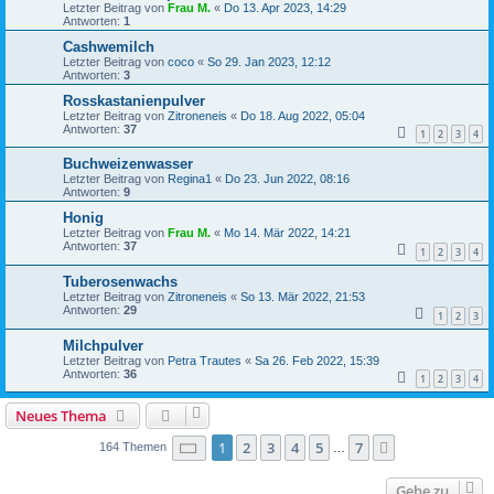
Letzter Beitrag von
Frau M.
«
Do 13. Apr 2023, 14:29
Antworten:
1
Cashwemilch
Letzter Beitrag von
coco
«
So 29. Jan 2023, 12:12
Antworten:
3
Rosskastanienpulver
Letzter Beitrag von
Zitroneneis
«
Do 18. Aug 2022, 05:04
Antworten:
37
1
2
3
4
Buchweizenwasser
Letzter Beitrag von
Regina1
«
Do 23. Jun 2022, 08:16
Antworten:
9
Honig
Letzter Beitrag von
Frau M.
«
Mo 14. Mär 2022, 14:21
Antworten:
37
1
2
3
4
Tuberosenwachs
Letzter Beitrag von
Zitroneneis
«
So 13. Mär 2022, 21:53
Antworten:
29
1
2
3
Milchpulver
Letzter Beitrag von
Petra Trautes
«
Sa 26. Feb 2022, 15:39
Antworten:
36
1
2
3
4
Neues Thema
Seite
1
von
7
1
2
3
4
5
7
Nächste
164 Themen
…
Gehe zu