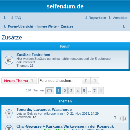
seifen4um.de
FAQ
Registrieren
Anmelden
S
Foren-Übersicht
Innere Werte
Zusätze
u
Zusätze
c
Forum
h
e
Zusätze Testreihen
Hier werden Zusätze gemeinschaftlich getestet und die Ergebnisse
dokumentiert.
Themen:
29
Suche
Erweiterte Suche
Neues Thema
Seite
1
von
7
1
2
3
4
5
7
Nächste
164 Themen
…
Themen
Tonerde, Lavaerde, Wascherde
Letzter Beitrag von
wildrosenfrau
«
Di 21. Nov 2023, 14:29
Antworten:
12
1
2
Chai-Gewürze + Kurkuma Wirkweisen in der Kosmetik