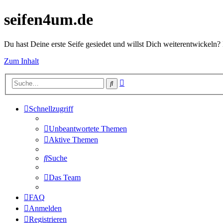
seifen4um.de
Du hast Deine erste Seife gesiedet und willst Dich weiterentwickeln? 
Zum Inhalt
Erweiterte
Suche
Suche
Schnellzugriff
Unbeantwortete Themen
Aktive Themen
Suche
Das Team
FAQ
Anmelden
Registrieren