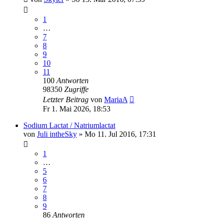
1
…
7
8
9
10
11
100
Antworten
98350
Zugriffe
Letzter Beitrag
von
MariaA
Fr 1. Mai 2026, 18:53
Sodium Lactat / Natriumlactat
von
Juli intheSky
» Mo 11. Jul 2016, 17:31
1
…
5
6
7
8
9
86
Antworten