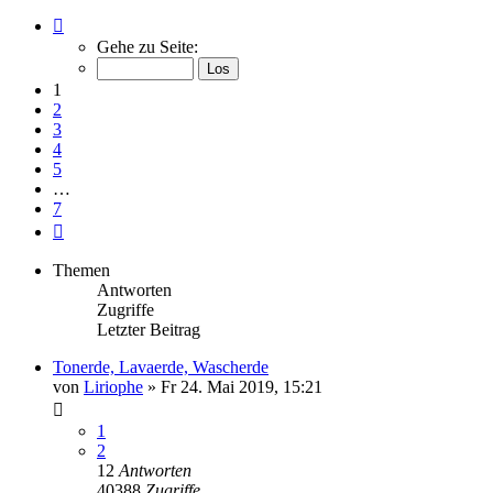
Seite
1
Gehe zu Seite:
von
7
1
2
3
4
5
…
7
Nächste
Themen
Antworten
Zugriffe
Letzter Beitrag
Tonerde, Lavaerde, Wascherde
von
Liriophe
» Fr 24. Mai 2019, 15:21
1
2
12
Antworten
40388
Zugriffe