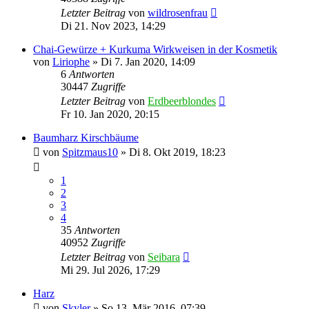
Letzter Beitrag
von
wildrosenfrau
Di 21. Nov 2023, 14:29
Chai-Gewürze + Kurkuma Wirkweisen in der Kosmetik
von
Liriophe
» Di 7. Jan 2020, 14:09
6
Antworten
30447
Zugriffe
Letzter Beitrag
von
Erdbeerblondes
Fr 10. Jan 2020, 20:15
Baumharz Kirschbäume
von
Spitzmaus10
» Di 8. Okt 2019, 18:23
1
2
3
4
35
Antworten
40952
Zugriffe
Letzter Beitrag
von
Seibara
Mi 29. Jul 2026, 17:29
Harz
von
Skyler
» So 13. Mär 2016, 07:39