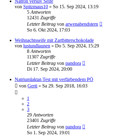
Natron versuv Seife
von
Spitzmaus10
» So 15. Sep 2024, 13:19
5
Antworten
12431
Zugriffe
Letzter Beitrag
von
arwenabendstern
So 6. Okt 2024, 17:03
Weihnachtsseife mit Zartbitterschokolade
von
lustundlaunen
» Do 5. Sep 2024, 15:29
8
Antworten
11307
Zugriffe
Letzter Beitrag
von
pandora
Di 17. Sep 2024, 20:00
Natriumlaktat-Test mit verfärbendem PÖ
von
Gerti
» Sa 29. Sep 2018, 16:03
1
2
3
29
Antworten
23401
Zugriffe
Letzter Beitrag
von
pandora
So 1. Sep 2024, 19:01