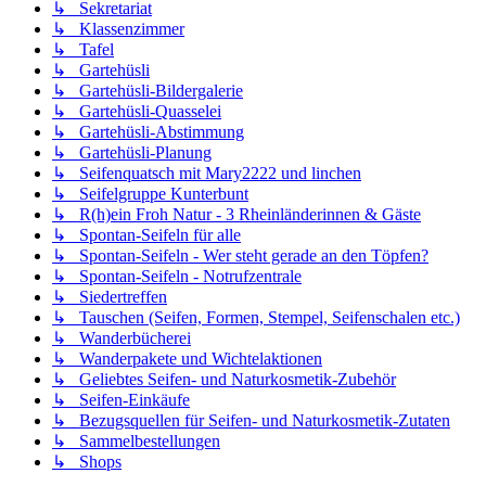
↳ Sekretariat
↳ Klassenzimmer
↳ Tafel
↳ Gartehüsli
↳ Gartehüsli-Bildergalerie
↳ Gartehüsli-Quasselei
↳ Gartehüsli-Abstimmung
↳ Gartehüsli-Planung
↳ Seifenquatsch mit Mary2222 und linchen
↳ Seifelgruppe Kunterbunt
↳ R(h)ein Froh Natur - 3 Rheinländerinnen & Gäste
↳ Spontan-Seifeln für alle
↳ Spontan-Seifeln - Wer steht gerade an den Töpfen?
↳ Spontan-Seifeln - Notrufzentrale
↳ Siedertreffen
↳ Tauschen (Seifen, Formen, Stempel, Seifenschalen etc.)
↳ Wanderbücherei
↳ Wanderpakete und Wichtelaktionen
↳ Geliebtes Seifen- und Naturkosmetik-Zubehör
↳ Seifen-Einkäufe
↳ Bezugsquellen für Seifen- und Naturkosmetik-Zutaten
↳ Sammelbestellungen
↳ Shops