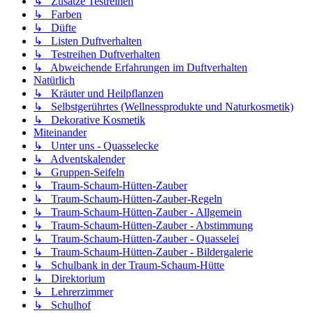
↳ Zusätze Testreihen
↳ Farben
↳ Düfte
↳ Listen Duftverhalten
↳ Testreihen Duftverhalten
↳ Abweichende Erfahrungen im Duftverhalten
Natürlich
↳ Kräuter und Heilpflanzen
↳ Selbstgerührtes (Wellnessprodukte und Naturkosmetik)
↳ Dekorative Kosmetik
Miteinander
↳ Unter uns - Quasselecke
↳ Adventskalender
↳ Gruppen-Seifeln
↳ Traum-Schaum-Hütten-Zauber
↳ Traum-Schaum-Hütten-Zauber-Regeln
↳ Traum-Schaum-Hütten-Zauber - Allgemein
↳ Traum-Schaum-Hütten-Zauber - Abstimmung
↳ Traum-Schaum-Hütten-Zauber - Quasselei
↳ Traum-Schaum-Hütten-Zauber - Bildergalerie
↳ Schulbank in der Traum-Schaum-Hütte
↳ Direktorium
↳ Lehrerzimmer
↳ Schulhof