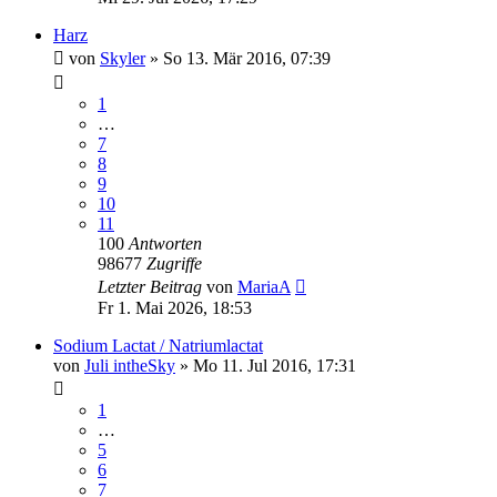
Harz
von
Skyler
» So 13. Mär 2016, 07:39
1
…
7
8
9
10
11
100
Antworten
98677
Zugriffe
Letzter Beitrag
von
MariaA
Fr 1. Mai 2026, 18:53
Sodium Lactat / Natriumlactat
von
Juli intheSky
» Mo 11. Jul 2016, 17:31
1
…
5
6
7