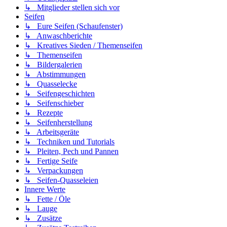
↳ Mitglieder stellen sich vor
Seifen
↳ Eure Seifen (Schaufenster)
↳ Anwaschberichte
↳ Kreatives Sieden / Themenseifen
↳ Themenseifen
↳ Bildergalerien
↳ Abstimmungen
↳ Quasselecke
↳ Seifengeschichten
↳ Seifenschieber
↳ Rezepte
↳ Seifenherstellung
↳ Arbeitsgeräte
↳ Techniken und Tutorials
↳ Pleiten, Pech und Pannen
↳ Fertige Seife
↳ Verpackungen
↳ Seifen-Quasseleien
Innere Werte
↳ Fette / Öle
↳ Lauge
↳ Zusätze