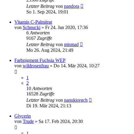
Letzter Beitrag
von
pandora
So 1. Sep 2024, 19:01
Vitamin C-Palmitrat
von
Schnucki
» Fr 24. Jan 2020, 17:36
6
Antworten
9167
Zugriffe
Letzter Beitrag
von
mismad
Mo 26. Aug 2024, 21:49
Farbpigment Fuchsia WEP
von
wildrosenfrau
» Do 14. Mär 2024, 10:27
1
2
10
Antworten
16528
Zugriffe
Letzter Beitrag
von
nanukiorgch
Di 19. Mär 2024, 21:13
Glycerin
von
Trude
» Sa 17. Feb 2024, 20:30
1