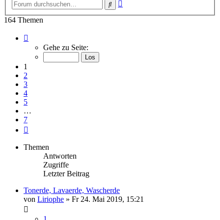
Erweiterte
Suche
Suche
164 Themen
Seite
1
Gehe zu Seite:
von
7
1
2
3
4
5
…
7
Nächste
Themen
Antworten
Zugriffe
Letzter Beitrag
Tonerde, Lavaerde, Wascherde
von
Liriophe
» Fr 24. Mai 2019, 15:21
1