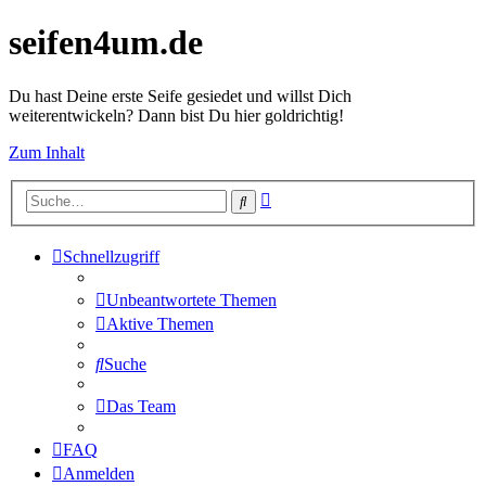
seifen4um.de
Du hast Deine erste Seife gesiedet und willst Dich
weiterentwickeln? Dann bist Du hier goldrichtig!
Zum Inhalt
Erweiterte
Suche
Suche
Schnellzugriff
Unbeantwortete Themen
Aktive Themen
Suche
Das Team
FAQ
Anmelden