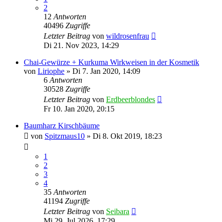
2
12
Antworten
40496
Zugriffe
Letzter Beitrag
von
wildrosenfrau
Di 21. Nov 2023, 14:29
Chai-Gewürze + Kurkuma Wirkweisen in der Kosmetik
von
Liriophe
» Di 7. Jan 2020, 14:09
6
Antworten
30528
Zugriffe
Letzter Beitrag
von
Erdbeerblondes
Fr 10. Jan 2020, 20:15
Baumharz Kirschbäume
von
Spitzmaus10
» Di 8. Okt 2019, 18:23
1
2
3
4
35
Antworten
41194
Zugriffe
Letzter Beitrag
von
Seibara
Mi 29. Jul 2026, 17:29