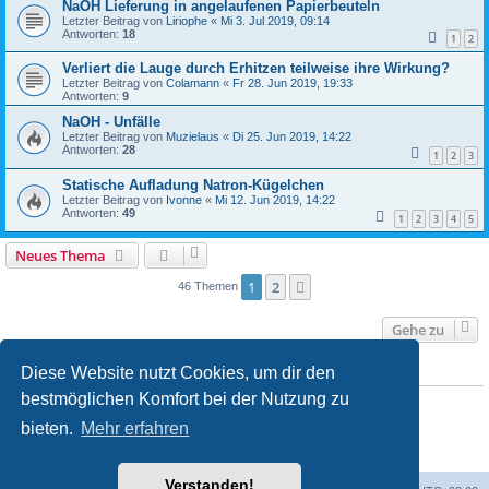
NaOH Lieferung in angelaufenen Papierbeuteln
Letzter Beitrag von
Liriophe
«
Mi 3. Jul 2019, 09:14
Antworten:
18
1
2
Verliert die Lauge durch Erhitzen teilweise ihre Wirkung?
Letzter Beitrag von
Colamann
«
Fr 28. Jun 2019, 19:33
Antworten:
9
NaOH - Unfälle
Letzter Beitrag von
Muzielaus
«
Di 25. Jun 2019, 14:22
Antworten:
28
1
2
3
Statische Aufladung Natron-Kügelchen
Letzter Beitrag von
Ivonne
«
Mi 12. Jun 2019, 14:22
Antworten:
49
1
2
3
4
5
Neues Thema
1
2
Nächste
46 Themen
Gehe zu
Diese Website nutzt Cookies, um dir den
BERECHTIGUNGEN IN DIESEM FORUM
bestmöglichen Komfort bei der Nutzung zu
Du darfst
keine
neuen Themen in diesem Forum erstellen.
Du darfst
keine
Antworten zu Themen in diesem Forum erstellen.
bieten.
Mehr erfahren
Du darfst deine Beiträge in diesem Forum
nicht
ändern.
Du darfst deine Beiträge in diesem Forum
nicht
löschen.
Du darfst
keine
Dateianhänge in diesem Forum erstellen.
Verstanden!