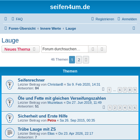
seifen4um.de
FAQ
Registrieren
Anmelden
S
Foren-Übersicht
Innere Werte
Lauge
u
Lauge
c
Suche
Erweiterte Suche
Neues Thema
h
e
1
2
Nächste
46 Themen
Themen
Seifenrechner
Letzter Beitrag von
ChristianB
«
So 9. Feb 2020, 14:31
Antworten:
84
1
6
7
8
9
…
Öle und Fette mit gleichen Verseifungszahlen
Letzter Beitrag von
Muzielaus
«
Do 27. Jun 2019, 11:49
Antworten:
51
1
2
3
4
5
6
Sicherheit und Erste Hilfe
Letzter Beitrag von
Petra
«
Sa 26. Sep 2015, 00:35
Trübe Lauge mit ZS
Letzter Beitrag von
Elias
«
Do 23. Apr 2026, 22:17
Antworten:
7