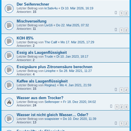
Der Seifenrechner
Letzter Beitrag von
kr3ativ4u
«
Di 10. Mär 2026, 16:19
Antworten:
15
1
2
Mischverseifung
Letzter Beitrag von
Livi16
«
Do 22. Mai 2025, 07:32
Antworten:
11
1
2
KOH 85%
Letzter Beitrag von
The Calif
«
Mo 17. Mär 2025, 17:29
Antworten:
2
Essig als Laugenflüssigkeit
Letzter Beitrag von
Trude
«
Di 10. Jan 2023, 18:17
Antworten:
2
Essigsäure plus Zitronensäure berechnen
Letzter Beitrag von
Liriophe
«
So 28. Mär 2021, 11:27
Antworten:
4
Kaffee als Laugenflüssigkeit
Letzter Beitrag von
Regina1
«
Mo 4. Jan 2021, 21:59
Antworten:
15
1
2
Wasser aus dem Trocker?
Letzter Beitrag von
Seifenoper
«
Fr 18. Dez 2020, 04:02
Antworten:
24
1
2
3
Wasser ist nicht gleich Wasser… Oder?
Letzter Beitrag von
soapsister
«
Do 10. Dez 2020, 11:39
Antworten:
13
1
2