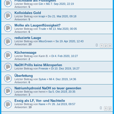
Fruchtsäfte als Flüssigkeit
Letzter Beitrag von
Gin
«
Mo 7. Sep 2020, 22:19
Antworten:
5
Kolloidales Gold
Letzter Beitrag von
krapi
«
Do 21. Mai 2020, 09:18
Antworten:
5
Molke als Laugenflüssigkeit?
Letzter Beitrag von
Trude
«
Mi 13. Mai 2020, 00:05
Antworten:
6
reduzierte Lauge
Letzter Beitrag von
MissGreen
«
So 19. Apr 2020, 12:43
Antworten:
20
1
2
3
Küchenwaage
Letzter Beitrag von
Karin B.
«
Di 4. Feb 2020, 10:27
Antworten:
2
NaOH Prills keine Mikroperlen
Letzter Beitrag von
Freesie
«
Di 10. Dez 2019, 16:27
Überfettung
Letzter Beitrag von
Sylvie
«
Mi 4. Dez 2019, 14:36
Antworten:
6
Natriumhydroxid NaOH so teuer geworden
Letzter Beitrag von
henni
«
Sa 5. Okt 2019, 20:35
Antworten:
3
Essig als LF, Vor- und Nachteile
Letzter Beitrag von
Nane
«
Fr 26. Jul 2019, 09:57
Antworten:
10
1
2