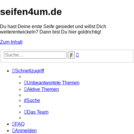
seifen4um.de
Du hast Deine erste Seife gesiedet und willst Dich
weiterentwickeln? Dann bist Du hier goldrichtig!
Zum Inhalt
Erweiterte
Suche
Suche
Schnellzugriff
Unbeantwortete Themen
Aktive Themen
Suche
Das Team
FAQ
Anmelden