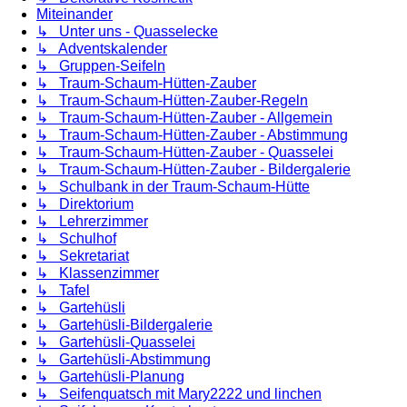
Miteinander
↳ Unter uns - Quasselecke
↳ Adventskalender
↳ Gruppen-Seifeln
↳ Traum-Schaum-Hütten-Zauber
↳ Traum-Schaum-Hütten-Zauber-Regeln
↳ Traum-Schaum-Hütten-Zauber - Allgemein
↳ Traum-Schaum-Hütten-Zauber - Abstimmung
↳ Traum-Schaum-Hütten-Zauber - Quasselei
↳ Traum-Schaum-Hütten-Zauber - Bildergalerie
↳ Schulbank in der Traum-Schaum-Hütte
↳ Direktorium
↳ Lehrerzimmer
↳ Schulhof
↳ Sekretariat
↳ Klassenzimmer
↳ Tafel
↳ Gartehüsli
↳ Gartehüsli-Bildergalerie
↳ Gartehüsli-Quasselei
↳ Gartehüsli-Abstimmung
↳ Gartehüsli-Planung
↳ Seifenquatsch mit Mary2222 und linchen