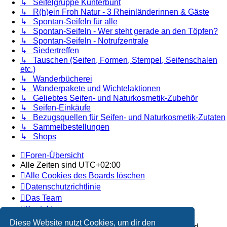
↳ Seifelgruppe Kunterbunt
↳ R(h)ein Froh Natur - 3 Rheinländerinnen & Gäste
↳ Spontan-Seifeln für alle
↳ Spontan-Seifeln - Wer steht gerade an den Töpfen?
↳ Spontan-Seifeln - Notrufzentrale
↳ Siedertreffen
↳ Tauschen (Seifen, Formen, Stempel, Seifenschalen
etc.)
↳ Wanderbücherei
↳ Wanderpakete und Wichtelaktionen
↳ Geliebtes Seifen- und Naturkosmetik-Zubehör
↳ Seifen-Einkäufe
↳ Bezugsquellen für Seifen- und Naturkosmetik-Zutaten
↳ Sammelbestellungen
↳ Shops
Foren-Übersicht
Alle Zeiten sind
UTC+02:00
Alle Cookies des Boards löschen
Datenschutzrichtlinie
Das Team
Kontakt
Diese Website nutzt Cookies, um dir den
Powered by
phpBB
® Forum Software © phpBB Limited